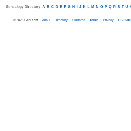
Genealogy Directory:
A
B
C
D
E
F
G
H
I
J
K
L
M
N
O
P
Q
R
S
T
U
© 2026 Geni.com
About
Directory
Surname
Terms
Privacy
US State