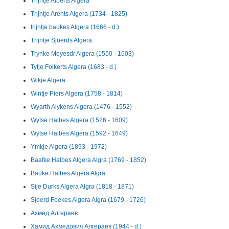
Trijntje Alberts Algera
Trijntje Arents Algera (1734 - 1825)
trijntje baukes Algera (1666 - d.)
Trijntje Sjoerds Algera
Trynke Meyesdr Algera (1550 - 1603)
Tytje Folkerts Algera (1683 - d.)
Wikje Algera
Wintje Piers Algera (1758 - 1814)
Wyarth Alykens Algera (1476 - 1552)
Wytse Halbes Algera (1526 - 1609)
Wytse Halbes Algera (1592 - 1649)
Ymkje Algera (1893 - 1972)
Baafke Halbes Algera Algra (1769 - 1852)
Bauke Halbes Algera Algra
Sije Durks Algera Algra (1818 - 1871)
Sjoerd Foekes Algera Algra (1679 - 1726)
Ахмед Алгераев
Хамид Ахмедович Алгераев (1944 - d.)