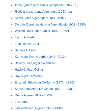
Хава Давлетмирзаевна Алгераева (1947 - d.)
Любовь Ахматовна Алгераева (1953 - d.)
Sarah Lydia Alger Alger (1841 - 1887)
Dorothy Dorothea Hedwig Alger Altgelt (1903 - 1995)
William Louis Alger Banks (1897 - 1962)
Fakhri Al Gerbi
Fathallah Al Gerbi
Samiya Al Gerbi
Karl Allan Evert Algerbo (1942 - 2019)
Beverly Jean Alger Calabrese
Hattie C Alger Collins
Ray Alger Comstock
Elizabeth Etta Alger DeGarmo (1872 - 1926)
Sarah Anne Alger De Olguin (1832 - 1903)
Debra Algere (1957 - 2003)
Leo Algere
wife of William Algere (1398 - 1439)