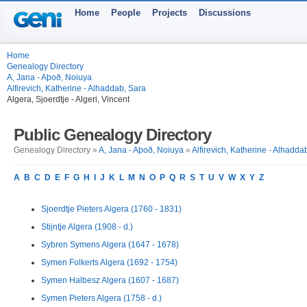
Home
People
Projects
Discussions
Home
Genealogy Directory
A, Jana - Aþoð, Noiuya
Alfirevich, Katherine - Alhaddab, Sara
Algera, Sjoerdtje - Algeri, Vincent
Public Genealogy Directory
Genealogy Directory »
A, Jana - Aþoð, Noiuya
»
Alfirevich, Katherine - Alhadda
A
B
C
D
E
F
G
H
I
J
K
L
M
N
O
P
Q
R
S
T
U
V
W
X
Y
Z
Sjoerdtje Pieters Algera (1760 - 1831)
Stijntje Algera (1908 - d.)
Sybren Symens Algera (1647 - 1678)
Symen Folkerts Algera (1692 - 1754)
Symen Halbesz Algera (1607 - 1687)
Symen Pieters Algera (1758 - d.)