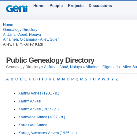
Home
People
Projects
Discussions
Home
Genealogy Directory
A, Jana - Aþoð, Noiuya
Alhainen, Olgamaria - Aliev, Sulen
Aliev, Halim - Aliev, Kadi
Public Genealogy Directory
Genealogy Directory »
A, Jana - Aþoð, Noiuya
»
Alhainen, Olgamaria - Aliev, S
A
B
C
D
E
F
G
H
I
J
K
L
M
N
O
P
Q
R
S
T
U
V
W
X
Y
Z
Халим Алиев (1901 - d.)
Халит Алиев
Халит Алиев (1927 - d.)
Халиулла Алиев (1897 - d.)
Хаматхан Алиев
Хамид Адизович Алиев (1935 - d.)