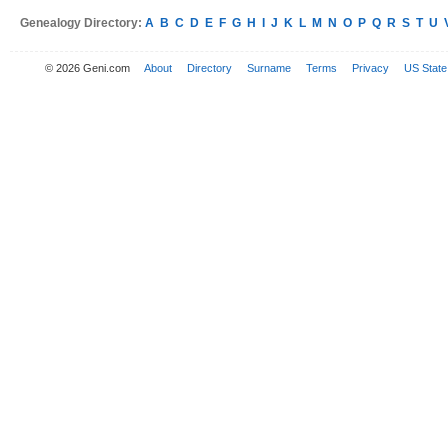
Genealogy Directory:
A
B
C
D
E
F
G
H
I
J
K
L
M
N
O
P
Q
R
S
T
U
© 2026 Geni.com
About
Directory
Surname
Terms
Privacy
US State