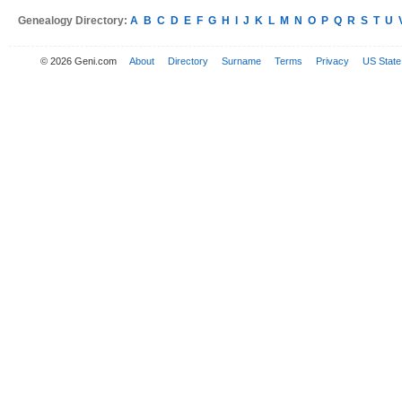
Genealogy Directory:
A
B
C
D
E
F
G
H
I
J
K
L
M
N
O
P
Q
R
S
T
U
© 2026 Geni.com
About
Directory
Surname
Terms
Privacy
US State