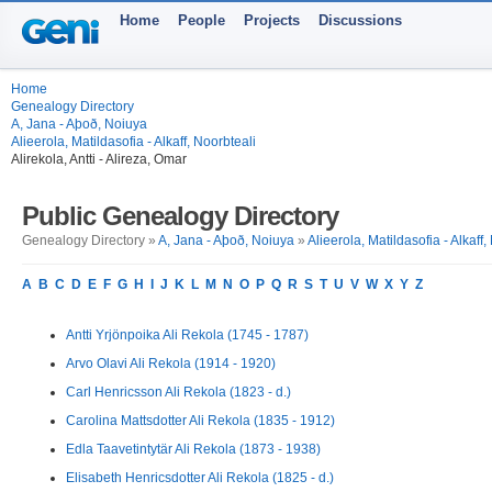
Home
People
Projects
Discussions
Home
Genealogy Directory
A, Jana - Aþoð, Noiuya
Alieerola, Matildasofia - Alkaff, Noorbteali
Alirekola, Antti - Alireza, Omar
Public Genealogy Directory
Genealogy Directory »
A, Jana - Aþoð, Noiuya
»
Alieerola, Matildasofia - Alkaff,
A
B
C
D
E
F
G
H
I
J
K
L
M
N
O
P
Q
R
S
T
U
V
W
X
Y
Z
Antti Yrjönpoika Ali Rekola (1745 - 1787)
Arvo Olavi Ali Rekola (1914 - 1920)
Carl Henricsson Ali Rekola (1823 - d.)
Carolina Mattsdotter Ali Rekola (1835 - 1912)
Edla Taavetintytär Ali Rekola (1873 - 1938)
Elisabeth Henricsdotter Ali Rekola (1825 - d.)