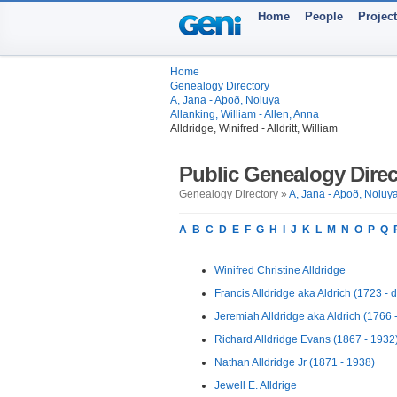
Home
People
Projec
Home
Genealogy Directory
A, Jana - Aþoð, Noiuya
Allanking, William - Allen, Anna
Alldridge, Winifred - Alldritt, William
Public Genealogy Direc
Genealogy Directory »
A, Jana - Aþoð, Noiuy
A
B
C
D
E
F
G
H
I
J
K
L
M
N
O
P
Q
Winifred Christine Alldridge
Francis Alldridge aka Aldrich (1723 - d
Jeremiah Alldridge aka Aldrich (1766 -
Richard Alldridge Evans (1867 - 1932
Nathan Alldridge Jr (1871 - 1938)
Jewell E. Alldrige