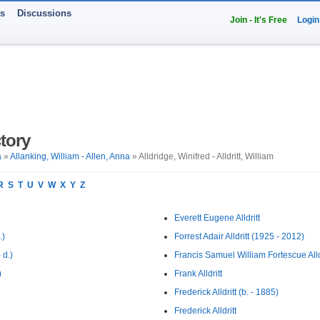
ts
Discussions
Join - It's Free
Login
tory
a
»
Allanking, William - Allen, Anna
» Alldridge, Winifred - Alldritt, William
R
S
T
U
V
W
X
Y
Z
Everett Eugene Alldritt
.)
Forrest Adair Alldritt (1925 - 2012)
 d.)
Francis Samuel William Fortescue Alld
)
Frank Alldritt
Frederick Alldritt (b. - 1885)
Frederick Alldritt