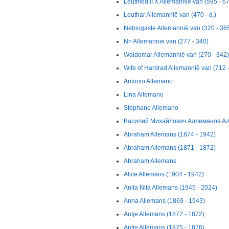
Leutfried II X Allemannie van (595 - 6
Leuthar Allemannië van (470 - d.)
Nebiogaste Allemannië van (320 - 36
Nn Allemannie van (277 - 340)
Waldomar Allemannië van (270 - 342)
Wife of Hardrad Allemannië van (712 
Antonio Allemano
Lina Allemano
Stéphane Allemano
Василий Михайлович Аллеманов Але
Abraham Allemans (1874 - 1942)
Abraham Allemans (1871 - 1872)
Abraham Allemans
Alice Allemans (1904 - 1942)
Anita Nita Allemans (1945 - 2024)
Anna Allemans (1869 - 1943)
Antje Allemans (1872 - 1872)
Antje Allemans (1875 - 1876)