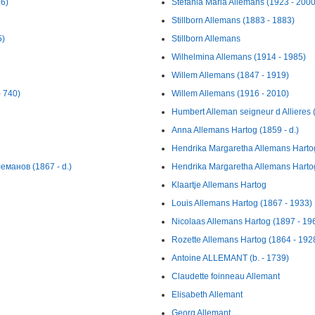
76)
Stefania Maria Allemans (1923 - 2000
Stillborn Allemans (1883 - 1883)
5)
Stillborn Allemans
Wilhelmina Allemans (1914 - 1985)
Willem Allemans (1847 - 1919)
- 740)
Willem Allemans (1916 - 2010)
Humbert Alleman seigneur d Allieres (
Anna Allemans Hartog (1859 - d.)
Hendrika Margaretha Allemans Harto
манов (1867 - d.)
Hendrika Margaretha Allemans Harto
Klaartje Allemans Hartog
Louis Allemans Hartog (1867 - 1933)
Nicolaas Allemans Hartog (1897 - 19
Rozette Allemans Hartog (1864 - 192
Antoine ALLEMANT (b. - 1739)
Claudette foinneau Allemant
Elisabeth Allemant
Georg Allemant