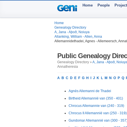
Home
People
Projec
Home
Genealogy Directory
A, Jana - Aþoð, Noiuya
Allanking, William - Allen, Anna
Allemannidethadei, Agnes - Allemeersch, Anna
Public Genealogy Direc
Genealogy Directory »
A, Jana - Aþoð, Noiuy
Annatheresia
A
B
C
D
E
F
G
H
I
J
K
L
M
N
O
P
Q
Agnès Allemanni de Thadei
Birtheid Allemannië van (350 - 401)
Chrocus Allemannie van (240 - 319)
Chrocus II Allemannië van (250 - 319)
Gundomar Allemannië van (300 - 357