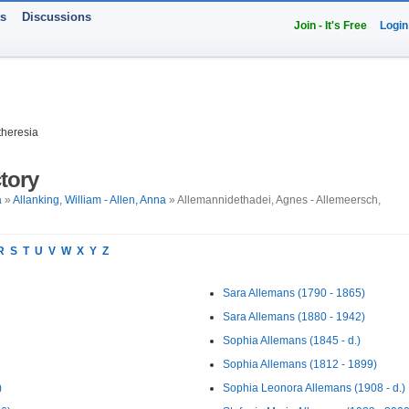
ts
Discussions
Join - It's Free
Login
theresia
tory
a
»
Allanking, William - Allen, Anna
» Allemannidethadei, Agnes - Allemeersch,
R
S
T
U
V
W
X
Y
Z
Sara Allemans (1790 - 1865)
Sara Allemans (1880 - 1942)
Sophia Allemans (1845 - d.)
Sophia Allemans (1812 - 1899)
)
Sophia Leonora Allemans (1908 - d.)