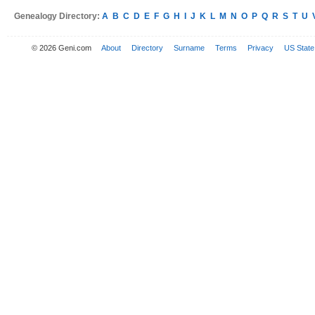
Genealogy Directory:
A
B
C
D
E
F
G
H
I
J
K
L
M
N
O
P
Q
R
S
T
U
© 2026 Geni.com
About
Directory
Surname
Terms
Privacy
US State