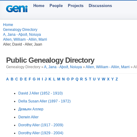
Home
People
Projects
Discussions
Home
Genealogy Directory
A, Jana - Aþoð, Noiuya
Allen, William - Alliin, Marri
Aller, David - Aller, Jaan
Public Genealogy Directory
Genealogy Directory »
A, Jana - Aþoð, Noiuya
»
Allen, William - Alliin, Marri
» Al
A
B
C
D
E
F
G
H
I
J
K
L
M
N
O
P
Q
R
S
T
U
V
W
X
Y
Z
David J Aller (1852 - 1910)
Della Susan Aller (1897 - 1972)
Демьян Аллер
Derwin Aller
Dorothy Aller (1917 - 2009)
Dorothy Aller (1929 - 2004)