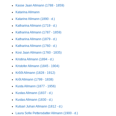
Kasse Jaan Allmann (1788 - 1859)
Katarina Allmann
Katarine Allmann (1890 - d.)
Katharina Allmann (1719 - d.)
Katharina Allmann (1787 - 1859)
Katharina Allmann (1879 - d.)
Katharina Allmann (1760 - d.)
Kosi Jaan Allmann (1760 - 1835)
Kristina Allmann (1894 - d.)
Kristofer Allmann (1845 - 1904)
Krõõt Allmann (1828 - 1912)
Krõt Allmann (1799 - 1838)
Kusta Allmann (1877 - 1956)
Kustas Allmann (1837 - d.)
Kustas Allmann (1830 - d.)
Kutsari Juhan Allmann (1812 - d.)
Laura Sofie Pettersdatter Allmann (1900 - d.)