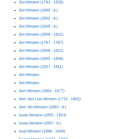
Jüri Allmann (1791 - 1836)
Jüri Allmann (1846 - d.)
Jüri Allmann (1802 - d.)
Jüri Allmann (1839 - d.)
Jüri Allmann (1856 - 1921)
Jüri Allmann (1787 - 1787)
Jüri Allmann (1856 - 1912)
Jüri Allmann (1845 - 1846)
Jüri Allmann (1837 - 1911)
Jüri Allmann
Jüri Allmann
Jürri Allmann (1864 - 1877)
Jürri Jani Liso Allmann (1733 - 1802)
Jürri Jüri Allmann (1863 - d.)
Juula Allmann (1855 - 1914)
Juula Allmann (1867 - d.)
Juuli Allmann (1886 - 1944)