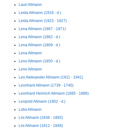
Lauri Allmann
Leida Allmann (1918 - d.)
Leida Allmann (1923 - 1927)
Lena Allmann (1867 - 1871)
Lena Allmann (1862 - d.)
Lena Allmann (1809 - d.)
Lena Allmann
Leno Allmann (1850 - d.)
Leno Allmann
Leo Aleksander Allmann (1911 - 1941)
Leonhard Allmann (1739 - 1740)
Leonhard Heinrich Allmann (1885 - 1886)
Leopold Allmann (1802 - d.)
Lidia Allmann
Liis Allmann (1836 - 1892)
Liis Allmann (1812 - 1846)