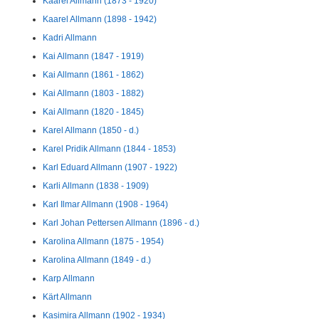
Kaarel Allmann (1873 - 1920)
Kaarel Allmann (1898 - 1942)
Kadri Allmann
Kai Allmann (1847 - 1919)
Kai Allmann (1861 - 1862)
Kai Allmann (1803 - 1882)
Kai Allmann (1820 - 1845)
Karel Allmann (1850 - d.)
Karel Pridik Allmann (1844 - 1853)
Karl Eduard Allmann (1907 - 1922)
Karli Allmann (1838 - 1909)
Karl Ilmar Allmann (1908 - 1964)
Karl Johan Pettersen Allmann (1896 - d.)
Karolina Allmann (1875 - 1954)
Karolina Allmann (1849 - d.)
Karp Allmann
Kärt Allmann
Kasimira Allmann (1902 - 1934)