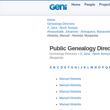
Home
People
Projec
Home
Genealogy Directory
A, Jana - Aþoð, Noiuya
Almaasbakk, Johannes - Almoguera, Mariasol
Almeida, Manuel - Almeida, Margarida
Public Genealogy Direc
Genealogy Directory »
A, Jana - Aþoð, Noiuy
Margarida
A
B
C
D
E
F
G
H
I
J
K
L
M
N
O
P
Q
Manuel Almeida
Manuel Almeida
Manuel Almeida
Manuel Almeida
Manuel Almeida