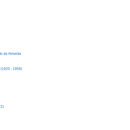
)
to de Almeida
 (1920 - 1958)
22)