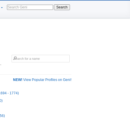
Search
,
NEW!
View Popular Profiles on Geni!
1694 - 1774)
0)
56)