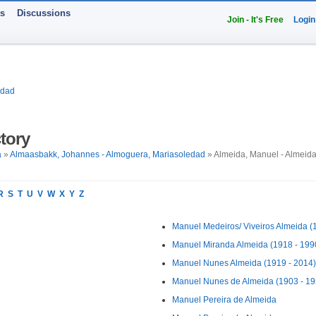
ts
Discussions
Join - It's Free
Login
edad
tory
a
»
Almaasbakk, Johannes - Almoguera, Mariasoledad
» Almeida, Manuel - Almeida
R
S
T
U
V
W
X
Y
Z
Manuel Medeiros/ Viveiros Almeida (
Manuel Miranda Almeida (1918 - 199
Manuel Nunes Almeida (1919 - 2014)
Manuel Nunes de Almeida (1903 - 19
Manuel Pereira de Almeida