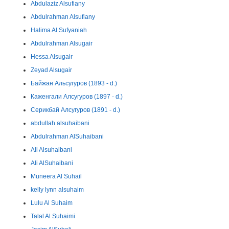
Abdulaziz Alsufiany
Abdulrahman Alsufiany
Halima Al Sufyaniah
Abdulrahman Alsugair
Hessa Alsugair
Zeyad Alsugair
Байжан Альсугуров (1893 - d.)
Каженгали Алсугуров (1897 - d.)
Серикбай Алсугуров (1891 - d.)
abdullah alsuhaibani
Abdulrahman AlSuhaibani
Ali Alsuhaibani
Ali AlSuhaibani
Muneera Al Suhail
kelly lynn alsuhaim
Lulu Al Suhaim
Talal Al Suhaimi