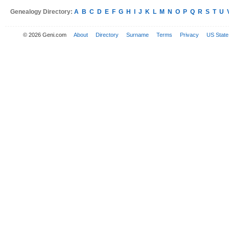
Genealogy Directory:
A
B
C
D
E
F
G
H
I
J
K
L
M
N
O
P
Q
R
S
T
U
© 2026 Geni.com
About
Directory
Surname
Terms
Privacy
US State