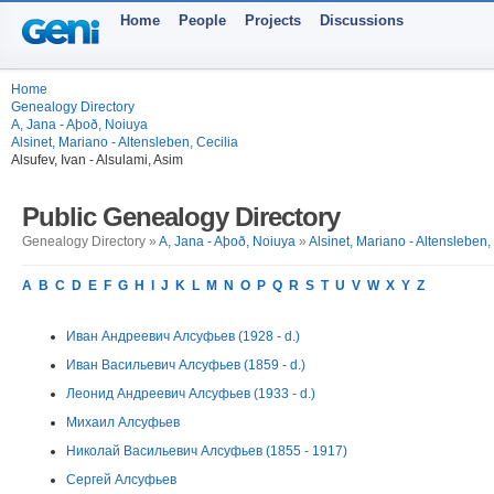
Home
People
Projects
Discussions
Home
Genealogy Directory
A, Jana - Aþoð, Noiuya
Alsinet, Mariano - Altensleben, Cecilia
Alsufev, Ivan - Alsulami, Asim
Public Genealogy Directory
Genealogy Directory »
A, Jana - Aþoð, Noiuya
»
Alsinet, Mariano - Altensleben,
A
B
C
D
E
F
G
H
I
J
K
L
M
N
O
P
Q
R
S
T
U
V
W
X
Y
Z
Иван Андреевич Алсуфьев (1928 - d.)
Иван Васильевич Алсуфьев (1859 - d.)
Леонид Андреевич Алсуфьев (1933 - d.)
Михаил Алсуфьев
Николай Васильевич Алсуфьев (1855 - 1917)
Сергей Алсуфьев