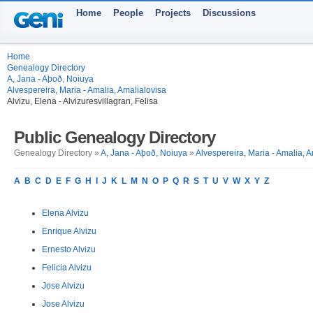
Home
People
Projects
Discussions
Home
Genealogy Directory
A, Jana - Aþoð, Noiuya
Alvespereira, Maria - Amalia, Amalialovisa
Alvizu, Elena - Alvizuresvillagran, Felisa
Public Genealogy Directory
Genealogy Directory »
A, Jana - Aþoð, Noiuya
»
Alvespereira, Maria - Amalia, 
A
B
C
D
E
F
G
H
I
J
K
L
M
N
O
P
Q
R
S
T
U
V
W
X
Y
Z
Elena Alvizu
Enrique Alvizu
Ernesto Alvizu
Felicia Alvizu
Jose Alvizu
Jose Alvizu