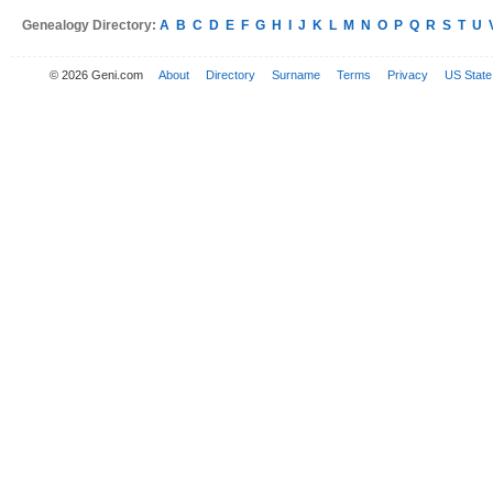
Genealogy Directory:
A
B
C
D
E
F
G
H
I
J
K
L
M
N
O
P
Q
R
S
T
U
© 2026 Geni.com
About
Directory
Surname
Terms
Privacy
US State