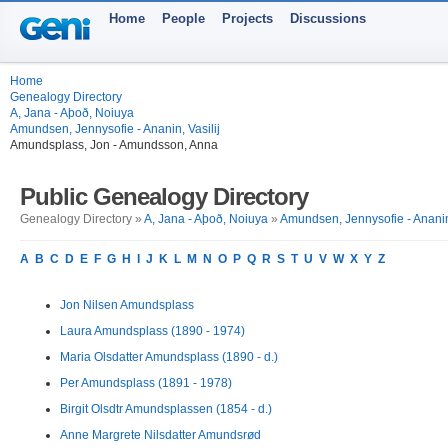
Home
People
Projects
Discussions
Home
Genealogy Directory
A, Jana - Aþoð, Noiuya
Amundsen, Jennysofie - Ananin, Vasilij
Amundsplass, Jon - Amundsson, Anna
Public Genealogy Directory
Genealogy Directory »
A, Jana - Aþoð, Noiuya
»
Amundsen, Jennysofie - Ananin,
A
B
C
D
E
F
G
H
I
J
K
L
M
N
O
P
Q
R
S
T
U
V
W
X
Y
Z
Jon Nilsen Amundsplass
Laura Amundsplass (1890 - 1974)
Maria Olsdatter Amundsplass (1890 - d.)
Per Amundsplass (1891 - 1978)
Birgit Olsdtr Amundsplassen (1854 - d.)
Anne Margrete Nilsdatter Amundsrød