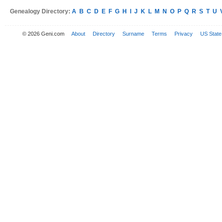
Genealogy Directory:
A
B
C
D
E
F
G
H
I
J
K
L
M
N
O
P
Q
R
S
T
U
© 2026 Geni.com
About
Directory
Surname
Terms
Privacy
US State