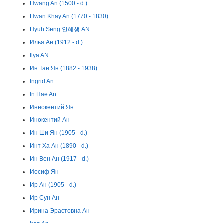
Hwang An (1500 - d.)
Hwan Khay An (1770 - 1830)
Hyuh Seng 안혜생 AN
Илья Ан (1912 - d.)
Ilya AN
Ин Тан Ян (1882 - 1938)
Ingrid An
In Hae An
Иннокентий Ян
Инокентий Ан
Ин Ши Ян (1905 - d.)
Инт Ха Ан (1890 - d.)
Ин Вен Ан (1917 - d.)
Иосиф Ян
Ир Ан (1905 - d.)
Ир Сун Ан
Ирина Эрастовна Ан