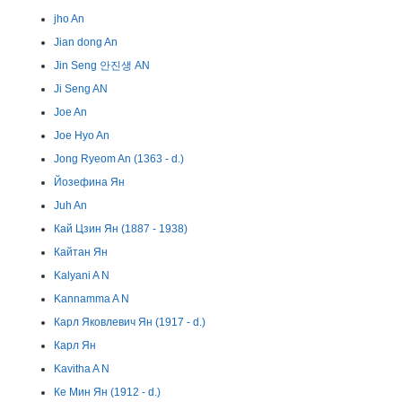
jho An
Jian dong An
Jin Seng 안진생 AN
Ji Seng AN
Joe An
Joe Hyo An
Jong Ryeom An (1363 - d.)
Йозефина Ян
Juh An
Кай Цзин Ян (1887 - 1938)
Кайтан Ян
Kalyani A N
Kannamma A N
Карл Яковлевич Ян (1917 - d.)
Карл Ян
Kavitha A N
Ке Мин Ян (1912 - d.)