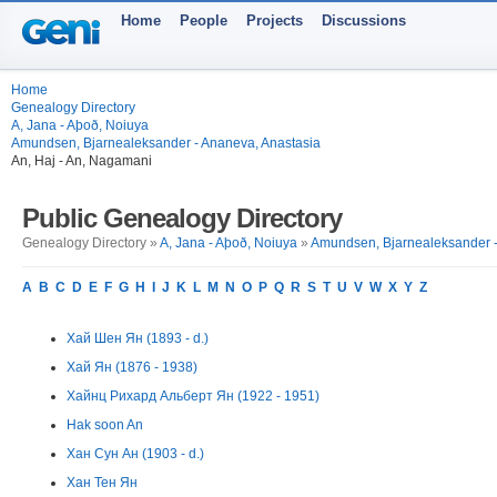
Home
People
Projects
Discussions
Home
Genealogy Directory
A, Jana - Aþoð, Noiuya
Amundsen, Bjarnealeksander - Ananeva, Anastasia
An, Haj - An, Nagamani
Public Genealogy Directory
Genealogy Directory »
A, Jana - Aþoð, Noiuya
»
Amundsen, Bjarnealeksander -
A
B
C
D
E
F
G
H
I
J
K
L
M
N
O
P
Q
R
S
T
U
V
W
X
Y
Z
Хай Шен Ян (1893 - d.)
Хай Ян (1876 - 1938)
Хайнц Рихард Альберт Ян (1922 - 1951)
Hak soon An
Хан Сун Ан (1903 - d.)
Хан Тен Ян