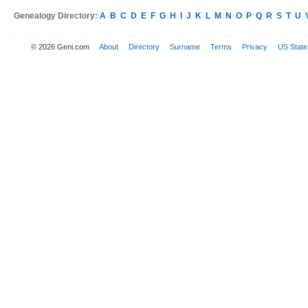
Genealogy Directory:
A
B
C
D
E
F
G
H
I
J
K
L
M
N
O
P
Q
R
S
T
U
© 2026 Geni.com
About
Directory
Surname
Terms
Privacy
US State