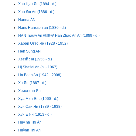
Хан Цин Ян (1894 - d.)
Хан Дю Ан (1886 - d.)
Hanna ÄN
Hans Hansson an (1830 - d.)
HAN Tiauw An 韩肇安 Han Zhao An An (1889 - d.)
Харри Отто Ян (1928 - 1952)
Heh Sung AN
Хэвэй Ян (1956 - d.)
Hj Shafiei An (b. - 1967)
Ho Boen An (1942 - 2008)
Хо Ян (1887 - d.)
Христиан Ян
Хуа Мин Янь (1960 - d.)
Хун Сай Ян (1889 - 1938)
Хун Е Ян (1913 - d.)
Huy nh Thi Ân
Huỳnh Thị Án