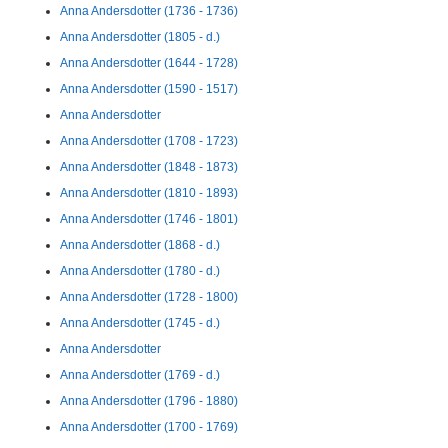
Anna Andersdotter (1736 - 1736)
Anna Andersdotter (1805 - d.)
Anna Andersdotter (1644 - 1728)
Anna Andersdotter (1590 - 1517)
Anna Andersdotter
Anna Andersdotter (1708 - 1723)
Anna Andersdotter (1848 - 1873)
Anna Andersdotter (1810 - 1893)
Anna Andersdotter (1746 - 1801)
Anna Andersdotter (1868 - d.)
Anna Andersdotter (1780 - d.)
Anna Andersdotter (1728 - 1800)
Anna Andersdotter (1745 - d.)
Anna Andersdotter
Anna Andersdotter (1769 - d.)
Anna Andersdotter (1796 - 1880)
Anna Andersdotter (1700 - 1769)