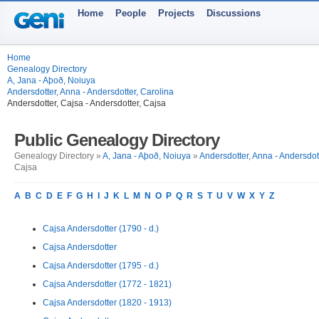
Home
People
Projects
Discussions
Home
Genealogy Directory
A, Jana - Aþoð, Noiuya
Andersdotter, Anna - Andersdotter, Carolina
Andersdotter, Cajsa - Andersdotter, Cajsa
Public Genealogy Directory
Genealogy Directory »
A, Jana - Aþoð, Noiuya
»
Andersdotter, Anna - Andersdot
Cajsa
A
B
C
D
E
F
G
H
I
J
K
L
M
N
O
P
Q
R
S
T
U
V
W
X
Y
Z
Cajsa Andersdotter (1790 - d.)
Cajsa Andersdotter
Cajsa Andersdotter (1795 - d.)
Cajsa Andersdotter (1772 - 1821)
Cajsa Andersdotter (1820 - 1913)