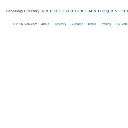
Genealogy Directory:
A
B
C
D
E
F
G
H
I
J
K
L
M
N
O
P
Q
R
S
T
U
© 2026 Geni.com
About
Directory
Surname
Terms
Privacy
US State