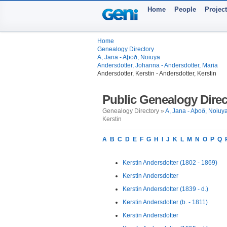
Home
People
Projec
Home
Genealogy Directory
A, Jana - Aþoð, Noiuya
Andersdotter, Johanna - Andersdotter, Maria
Andersdotter, Kerstin - Andersdotter, Kerstin
Public Genealogy Direc
Genealogy Directory »
A, Jana - Aþoð, Noiuy
Kerstin
A
B
C
D
E
F
G
H
I
J
K
L
M
N
O
P
Q
Kerstin Andersdotter (1802 - 1869)
Kerstin Andersdotter
Kerstin Andersdotter (1839 - d.)
Kerstin Andersdotter (b. - 1811)
Kerstin Andersdotter