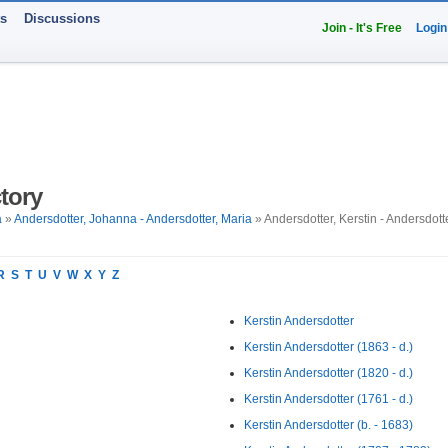
ts
Discussions
Join - It's Free
Login
tory
a
»
Andersdotter, Johanna - Andersdotter, Maria
» Andersdotter, Kerstin - Andersdotte
R
S
T
U
V
W
X
Y
Z
Kerstin Andersdotter
Kerstin Andersdotter (1863 - d.)
Kerstin Andersdotter (1820 - d.)
Kerstin Andersdotter (1761 - d.)
Kerstin Andersdotter (b. - 1683)