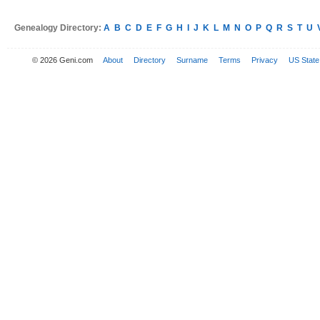
Genealogy Directory:
A
B
C
D
E
F
G
H
I
J
K
L
M
N
O
P
Q
R
S
T
U
© 2026 Geni.com
About
Directory
Surname
Terms
Privacy
US State