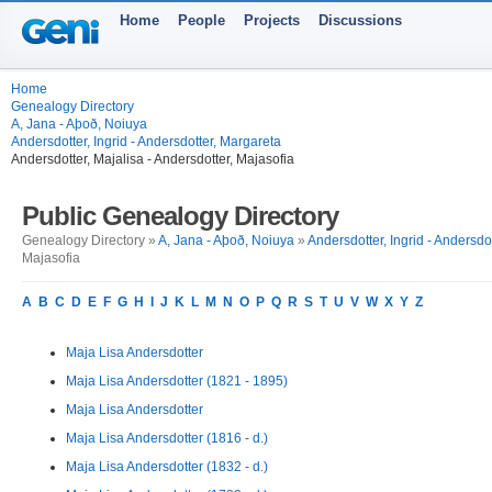
Home
People
Projects
Discussions
Home
Genealogy Directory
A, Jana - Aþoð, Noiuya
Andersdotter, Ingrid - Andersdotter, Margareta
Andersdotter, Majalisa - Andersdotter, Majasofia
Public Genealogy Directory
Genealogy Directory »
A, Jana - Aþoð, Noiuya
»
Andersdotter, Ingrid - Andersdo
Majasofia
A
B
C
D
E
F
G
H
I
J
K
L
M
N
O
P
Q
R
S
T
U
V
W
X
Y
Z
Maja Lisa Andersdotter
Maja Lisa Andersdotter (1821 - 1895)
Maja Lisa Andersdotter
Maja Lisa Andersdotter (1816 - d.)
Maja Lisa Andersdotter (1832 - d.)