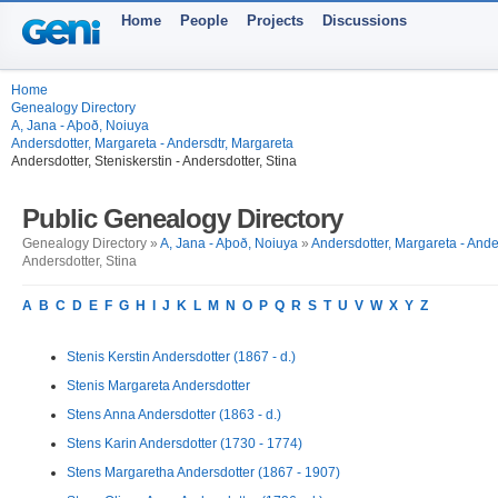
Home
People
Projects
Discussions
Home
Genealogy Directory
A, Jana - Aþoð, Noiuya
Andersdotter, Margareta - Andersdtr, Margareta
Andersdotter, Steniskerstin - Andersdotter, Stina
Public Genealogy Directory
Genealogy Directory »
A, Jana - Aþoð, Noiuya
»
Andersdotter, Margareta - Ande
Andersdotter, Stina
A
B
C
D
E
F
G
H
I
J
K
L
M
N
O
P
Q
R
S
T
U
V
W
X
Y
Z
Stenis Kerstin Andersdotter (1867 - d.)
Stenis Margareta Andersdotter
Stens Anna Andersdotter (1863 - d.)
Stens Karin Andersdotter (1730 - 1774)
Stens Margaretha Andersdotter (1867 - 1907)