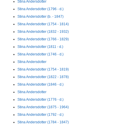
Stina Andersdotter
Stina Andersdotter (1796 - d.)
Stina Andersdotter (b. - 1847)
Stina Andersdotter (1754 - 1814)
Stina Andersdotter (1832 - 1932)
Stina Andersdotter (1766 - 1829)
Stina Andersdotter (1811 - d.)
Stina Andersdotter (1746 - d.)
Stina Andersdotter
Stina Andersdotter (1754 - 1819)
Stina Andersdotter (1822 - 1878)
Stina Andersdotter (1846 - d.)
Stina Andersdotter
Stina Andersdotter (1776 - d.)
Stina Andersdotter (1875 - 1964)
Stina Andersdotter (1792 - d.)
Stina Andersdotter (1784 - 1847)