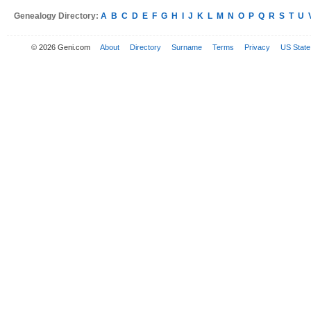
Genealogy Directory:
A
B
C
D
E
F
G
H
I
J
K
L
M
N
O
P
Q
R
S
T
U
© 2026 Geni.com
About
Directory
Surname
Terms
Privacy
US State