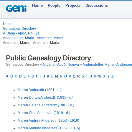
Home
People
Projects
Discussions
Home
Genealogy Directory
A, Jana - Aþoð, Noiuya
Andersdotter, Maria - Andersen, Aksel
Andersdtr, Maren - Andersdtr, Marta
Public Genealogy Directory
Genealogy Directory »
A, Jana - Aþoð, Noiuya
»
Andersdotter, Maria - Andersen
A
B
C
D
E
F
G
H
I
J
K
L
M
N
O
P
Q
R
S
T
U
V
W
X
Y
Z
Maren Andersdtr (1801 - d.)
Maren Dortea Andersdtr (1835 - d.)
Maren Helene Andersdtr (1881 - d.)
Maren Olea Andersdtr (1819 - d.)
Maren Andrea Andersdtr (1853 - 1919)
Maren Andrine Andersdtr (1857 - 1875)