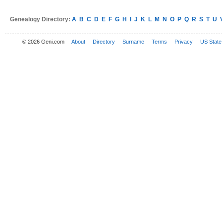
Genealogy Directory:
A
B
C
D
E
F
G
H
I
J
K
L
M
N
O
P
Q
R
S
T
U
© 2026 Geni.com
About
Directory
Surname
Terms
Privacy
US State