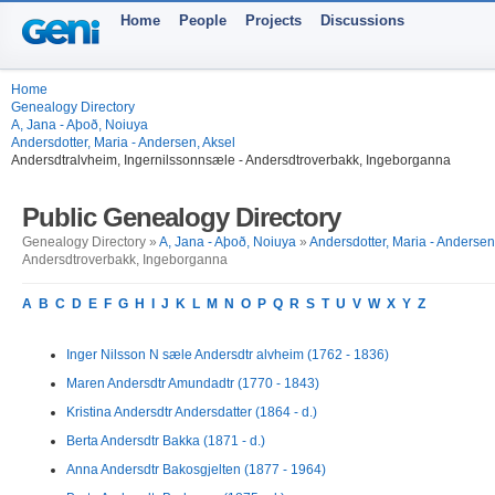
Home
People
Projects
Discussions
Home
Genealogy Directory
A, Jana - Aþoð, Noiuya
Andersdotter, Maria - Andersen, Aksel
Andersdtralvheim, Ingernilssonnsæle - Andersdtroverbakk, Ingeborganna
Public Genealogy Directory
Genealogy Directory »
A, Jana - Aþoð, Noiuya
»
Andersdotter, Maria - Andersen
Andersdtroverbakk, Ingeborganna
A
B
C
D
E
F
G
H
I
J
K
L
M
N
O
P
Q
R
S
T
U
V
W
X
Y
Z
Inger Nilsson N sæle Andersdtr alvheim (1762 - 1836)
Maren Andersdtr Amundadtr (1770 - 1843)
Kristina Andersdtr Andersdatter (1864 - d.)
Berta Andersdtr Bakka (1871 - d.)
Anna Andersdtr Bakosgjelten (1877 - 1964)