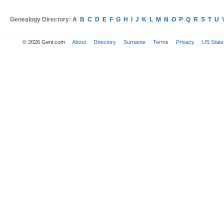
Genealogy Directory:
A
B
C
D
E
F
G
H
I
J
K
L
M
N
O
P
Q
R
S
T
U
© 2026 Geni.com
About
Directory
Surname
Terms
Privacy
US State