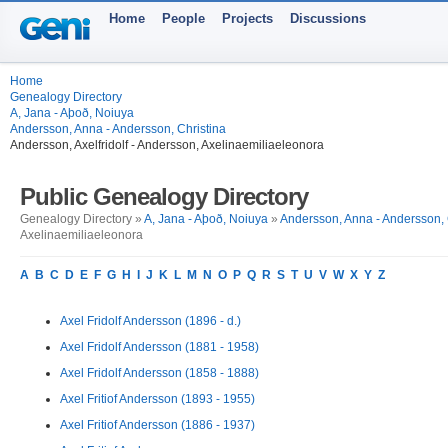
Home
People
Projects
Discussions
Home
Genealogy Directory
A, Jana - Aþoð, Noiuya
Andersson, Anna - Andersson, Christina
Andersson, Axelfridolf - Andersson, Axelinaemiliaeleonora
Public Genealogy Directory
Genealogy Directory »
A, Jana - Aþoð, Noiuya
»
Andersson, Anna - Andersson, 
Axelinaemiliaeleonora
A
B
C
D
E
F
G
H
I
J
K
L
M
N
O
P
Q
R
S
T
U
V
W
X
Y
Z
Axel Fridolf Andersson (1896 - d.)
Axel Fridolf Andersson (1881 - 1958)
Axel Fridolf Andersson (1858 - 1888)
Axel Fritiof Andersson (1893 - 1955)
Axel Fritiof Andersson (1886 - 1937)