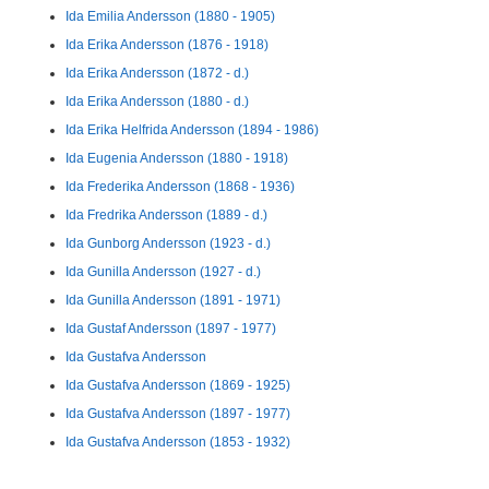
Ida Emilia Andersson (1880 - 1905)
Ida Erika Andersson (1876 - 1918)
Ida Erika Andersson (1872 - d.)
Ida Erika Andersson (1880 - d.)
Ida Erika Helfrida Andersson (1894 - 1986)
Ida Eugenia Andersson (1880 - 1918)
Ida Frederika Andersson (1868 - 1936)
Ida Fredrika Andersson (1889 - d.)
Ida Gunborg Andersson (1923 - d.)
Ida Gunilla Andersson (1927 - d.)
Ida Gunilla Andersson (1891 - 1971)
Ida Gustaf Andersson (1897 - 1977)
Ida Gustafva Andersson
Ida Gustafva Andersson (1869 - 1925)
Ida Gustafva Andersson (1897 - 1977)
Ida Gustafva Andersson (1853 - 1932)