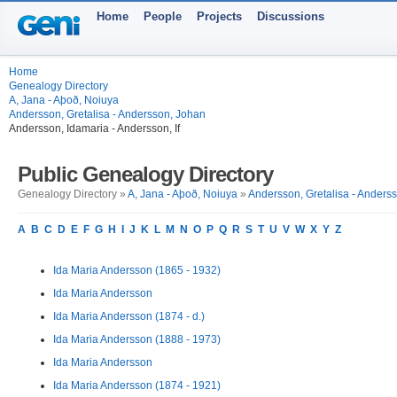
Home
People
Projects
Discussions
Home
Genealogy Directory
A, Jana - Aþoð, Noiuya
Andersson, Gretalisa - Andersson, Johan
Andersson, Idamaria - Andersson, If
Public Genealogy Directory
Genealogy Directory »
A, Jana - Aþoð, Noiuya
»
Andersson, Gretalisa - Anders
A
B
C
D
E
F
G
H
I
J
K
L
M
N
O
P
Q
R
S
T
U
V
W
X
Y
Z
Ida Maria Andersson (1865 - 1932)
Ida Maria Andersson
Ida Maria Andersson (1874 - d.)
Ida Maria Andersson (1888 - 1973)
Ida Maria Andersson
Ida Maria Andersson (1874 - 1921)