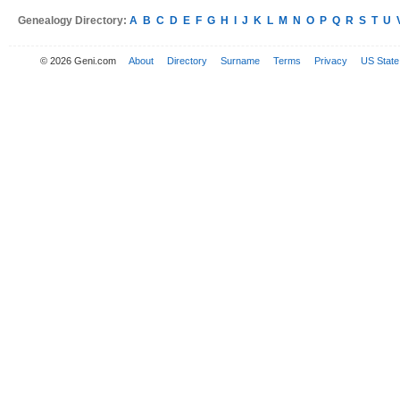
Genealogy Directory:
A
B
C
D
E
F
G
H
I
J
K
L
M
N
O
P
Q
R
S
T
U
© 2026 Geni.com
About
Directory
Surname
Terms
Privacy
US State