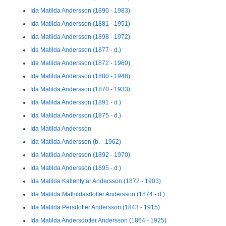
Ida Matilda Andersson (1890 - 1983)
Ida Matilda Andersson (1881 - 1951)
Ida Matilda Andersson (1898 - 1972)
Ida Matilda Andersson (1877 - d.)
Ida Matilda Andersson (1872 - 1960)
Ida Matilda Andersson (1880 - 1948)
Ida Matilda Andersson (1870 - 1933)
Ida Matilda Andersson (1891 - d.)
Ida Matilda Andersson (1875 - d.)
Ida Matilda Andersson
Ida Matilda Andersson (b. - 1962)
Ida Matilda Andersson (1892 - 1970)
Ida Matilda Andersson (1895 - d.)
Ida Matilda Kallentytär Andersson (1872 - 1903)
Ida Matilda Mathildasdotter Andersson (1874 - d.)
Ida Matilda Persdotter Andersson (1843 - 1915)
Ida Matilda Andersdotter Andersson (1864 - 1925)