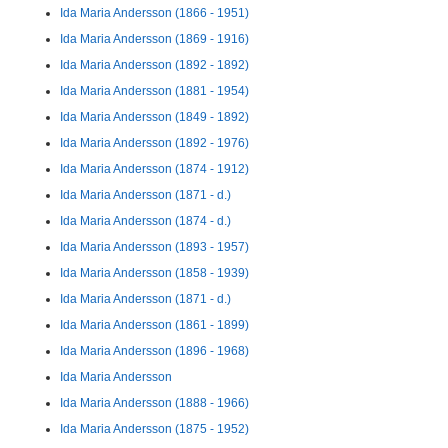
Ida Maria Andersson (1866 - 1951)
Ida Maria Andersson (1869 - 1916)
Ida Maria Andersson (1892 - 1892)
Ida Maria Andersson (1881 - 1954)
Ida Maria Andersson (1849 - 1892)
Ida Maria Andersson (1892 - 1976)
Ida Maria Andersson (1874 - 1912)
Ida Maria Andersson (1871 - d.)
Ida Maria Andersson (1874 - d.)
Ida Maria Andersson (1893 - 1957)
Ida Maria Andersson (1858 - 1939)
Ida Maria Andersson (1871 - d.)
Ida Maria Andersson (1861 - 1899)
Ida Maria Andersson (1896 - 1968)
Ida Maria Andersson
Ida Maria Andersson (1888 - 1966)
Ida Maria Andersson (1875 - 1952)