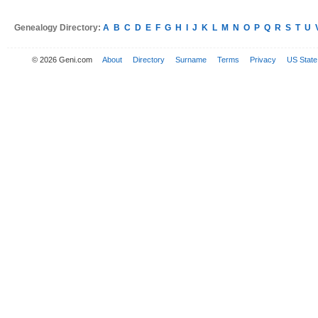
Genealogy Directory:
A
B
C
D
E
F
G
H
I
J
K
L
M
N
O
P
Q
R
S
T
U
© 2026 Geni.com
About
Directory
Surname
Terms
Privacy
US State