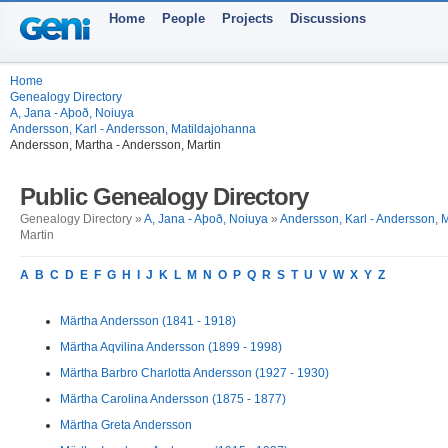
Home
People
Projects
Discussions
Home
Genealogy Directory
A, Jana - Aþoð, Noiuya
Andersson, Karl - Andersson, Matildajohanna
Andersson, Martha - Andersson, Martin
Public Genealogy Directory
Genealogy Directory »
A, Jana - Aþoð, Noiuya
»
Andersson, Karl - Andersson, 
Martin
A
B
C
D
E
F
G
H
I
J
K
L
M
N
O
P
Q
R
S
T
U
V
W
X
Y
Z
Märtha Andersson (1841 - 1918)
Märtha Aqvilina Andersson (1899 - 1998)
Märtha Barbro Charlotta Andersson (1927 - 1930)
Märtha Carolina Andersson (1875 - 1877)
Märtha Greta Andersson