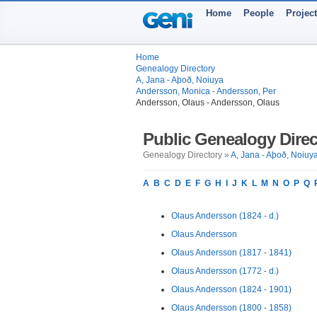
Home
People
Projec
Home
Genealogy Directory
A, Jana - Aþoð, Noiuya
Andersson, Monica - Andersson, Per
Andersson, Olaus - Andersson, Olaus
Public Genealogy Direc
Genealogy Directory »
A, Jana - Aþoð, Noiuy
A
B
C
D
E
F
G
H
I
J
K
L
M
N
O
P
Q
Olaus Andersson (1824 - d.)
Olaus Andersson
Olaus Andersson (1817 - 1841)
Olaus Andersson (1772 - d.)
Olaus Andersson (1824 - 1901)
Olaus Andersson (1800 - 1858)