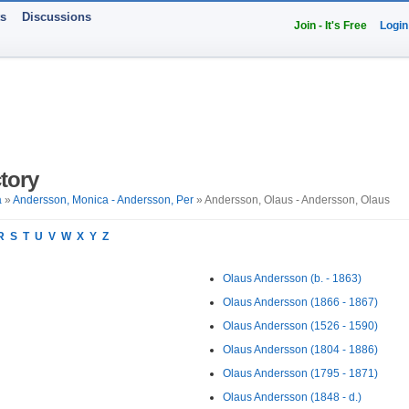
ts
Discussions
Join - It's Free
Login
tory
a
»
Andersson, Monica - Andersson, Per
» Andersson, Olaus - Andersson, Olaus
R
S
T
U
V
W
X
Y
Z
Olaus Andersson (b. - 1863)
Olaus Andersson (1866 - 1867)
Olaus Andersson (1526 - 1590)
Olaus Andersson (1804 - 1886)
Olaus Andersson (1795 - 1871)
Olaus Andersson (1848 - d.)