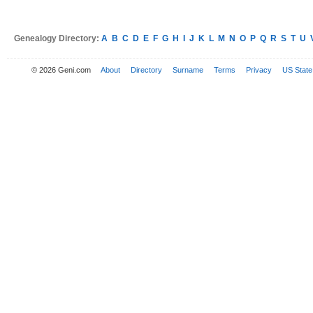
Genealogy Directory:
A
B
C
D
E
F
G
H
I
J
K
L
M
N
O
P
Q
R
S
T
U
© 2026 Geni.com
About
Directory
Surname
Terms
Privacy
US State