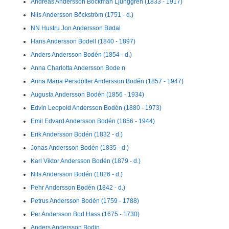
Andreas Andersson Bockman Ljunggren (1833 - 1917)
Nils Andersson Böckström (1751 - d.)
NN Hustru Jon Andersson Bødal
Hans Andersson Bodell (1840 - 1897)
Anders Andersson Bodén (1854 - d.)
Anna Charlotta Andersson Bode n
Anna Maria Persdotter Andersson Bodén (1857 - 1947)
Augusta Andersson Bodén (1856 - 1934)
Edvin Leopold Andersson Bodén (1880 - 1973)
Emil Edvard Andersson Bodén (1856 - 1944)
Erik Andersson Bodén (1832 - d.)
Jonas Andersson Bodén (1835 - d.)
Karl Viktor Andersson Bodén (1879 - d.)
Nils Andersson Bodén (1826 - d.)
Pehr Andersson Bodén (1842 - d.)
Petrus Andersson Bodén (1759 - 1788)
Per Andersson Bod Hass (1675 - 1730)
Anders Andersson Bodin