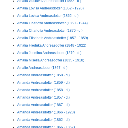
Amalia Gustava Andreasdotter (1882 - d.)
Amalia Lovisa Andreasdotter (1852 - 1920)
Amalia Lovisa Andreasdotter (1862 - d.)
Amalia Charlotta Andreasdotter (1850 - 1944)
Amalia Charlotta Andreasdotter (1870 - d.)
Amalia Elisabeth Andreasdotter (1857 - 1859)
Amalia Fredrika Andreasdotter (1848 - 1922)
Amalia Josefina Andreasdotter (1879 - d.)
Amalia Nisella Andreasdotter (1835 - 1918)
Amalie Andreasdotter (1867 - d.)
Amanda Andreasdotter (1858 - d.)
Amanda Andreasdotter (1859 - d.)
Amanda Andreasdotter (1858 - d.)
Amanda Andreasdotter (1857 - d.)
Amanda Andreasdotter (1867 - d.)
Amanda Andreasdotter (1866 - 1928)
Amanda Andreasdotter (1862 - d.)
Amanda Andreasdotter (1866 - 1867)