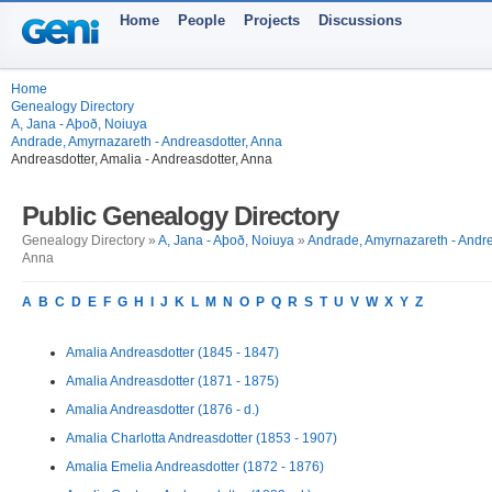
Home
People
Projects
Discussions
Home
Genealogy Directory
A, Jana - Aþoð, Noiuya
Andrade, Amyrnazareth - Andreasdotter, Anna
Andreasdotter, Amalia - Andreasdotter, Anna
Public Genealogy Directory
Genealogy Directory »
A, Jana - Aþoð, Noiuya
»
Andrade, Amyrnazareth - Andre
Anna
A
B
C
D
E
F
G
H
I
J
K
L
M
N
O
P
Q
R
S
T
U
V
W
X
Y
Z
Amalia Andreasdotter (1845 - 1847)
Amalia Andreasdotter (1871 - 1875)
Amalia Andreasdotter (1876 - d.)
Amalia Charlotta Andreasdotter (1853 - 1907)
Amalia Emelia Andreasdotter (1872 - 1876)