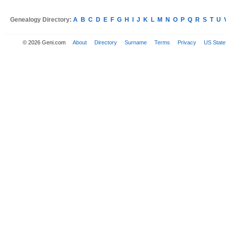
Genealogy Directory:
A
B
C
D
E
F
G
H
I
J
K
L
M
N
O
P
Q
R
S
T
U
© 2026 Geni.com
About
Directory
Surname
Terms
Privacy
US State