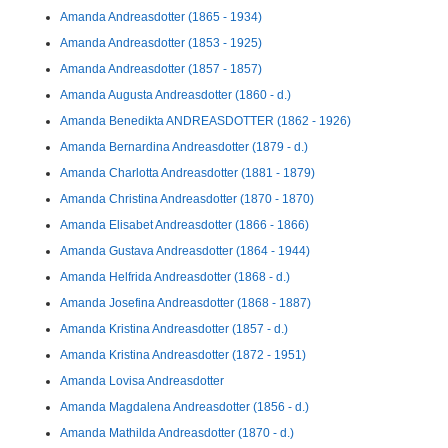
Amanda Andreasdotter (1865 - 1934)
Amanda Andreasdotter (1853 - 1925)
Amanda Andreasdotter (1857 - 1857)
Amanda Augusta Andreasdotter (1860 - d.)
Amanda Benedikta ANDREASDOTTER (1862 - 1926)
Amanda Bernardina Andreasdotter (1879 - d.)
Amanda Charlotta Andreasdotter (1881 - 1879)
Amanda Christina Andreasdotter (1870 - 1870)
Amanda Elisabet Andreasdotter (1866 - 1866)
Amanda Gustava Andreasdotter (1864 - 1944)
Amanda Helfrida Andreasdotter (1868 - d.)
Amanda Josefina Andreasdotter (1868 - 1887)
Amanda Kristina Andreasdotter (1857 - d.)
Amanda Kristina Andreasdotter (1872 - 1951)
Amanda Lovisa Andreasdotter
Amanda Magdalena Andreasdotter (1856 - d.)
Amanda Mathilda Andreasdotter (1870 - d.)