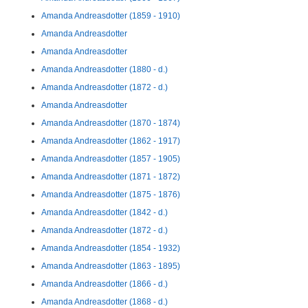
Amanda Andreasdotter (1859 - 1910)
Amanda Andreasdotter
Amanda Andreasdotter
Amanda Andreasdotter (1880 - d.)
Amanda Andreasdotter (1872 - d.)
Amanda Andreasdotter
Amanda Andreasdotter (1870 - 1874)
Amanda Andreasdotter (1862 - 1917)
Amanda Andreasdotter (1857 - 1905)
Amanda Andreasdotter (1871 - 1872)
Amanda Andreasdotter (1875 - 1876)
Amanda Andreasdotter (1842 - d.)
Amanda Andreasdotter (1872 - d.)
Amanda Andreasdotter (1854 - 1932)
Amanda Andreasdotter (1863 - 1895)
Amanda Andreasdotter (1866 - d.)
Amanda Andreasdotter (1868 - d.)