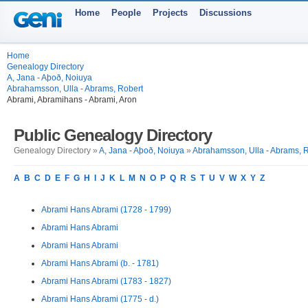
Home
People
Projects
Discussions
Home
Genealogy Directory
A, Jana - Aþoð, Noiuya
Abrahamsson, Ulla - Abrams, Robert
Abrami, Abramihans - Abrami, Aron
Public Genealogy Directory
Genealogy Directory »
A, Jana - Aþoð, Noiuya
»
Abrahamsson, Ulla - Abrams, 
A
B
C
D
E
F
G
H
I
J
K
L
M
N
O
P
Q
R
S
T
U
V
W
X
Y
Z
Abrami Hans Abrami (1728 - 1799)
Abrami Hans Abrami
Abrami Hans Abrami
Abrami Hans Abrami (b. - 1781)
Abrami Hans Abrami (1783 - 1827)
Abrami Hans Abrami (1775 - d.)