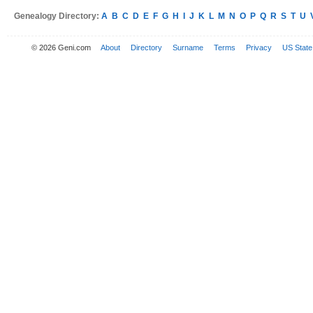
Genealogy Directory:
A
B
C
D
E
F
G
H
I
J
K
L
M
N
O
P
Q
R
S
T
U
© 2026 Geni.com
About
Directory
Surname
Terms
Privacy
US State