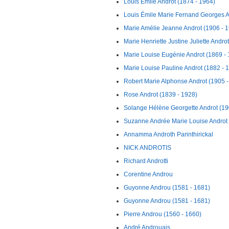
Louis Émile Androt (1874 - 1964)
Louis Émile Marie Fernand Georges A
Marie Amélie Jeanne Androt (1906 - 
Marie Henriette Justine Juliette Andro
Marie Louise Eugénie Androt (1869 -
Marie Louise Pauline Androt (1882 - 
Robert Marie Alphonse Androt (1905 -
Rose Androt (1839 - 1928)
Solange Hélène Georgette Androt (19
Suzanne Andrée Marie Louise Androt 
Annamma Androth Parinthirickal
NICK ANDROTIS
Richard Androtti
Corentine Androu
Guyonne Androu (1581 - 1681)
Guyonne Androu (1581 - 1681)
Pierre Androu (1560 - 1660)
André Androuais