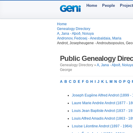
Home
People
Projec
Home
Genealogy Directory
A, Jana - Aþoð, Noiuya
Andronov, Fedosej - Anesbaldaia, Maria
Androt, Josepheugene - Androutsopoulos, Geo
Public Genealogy Direc
Genealogy Directory »
A, Jana - Aþoð, Noiuy
George
A
B
C
D
E
F
G
H
I
J
K
L
M
N
O
P
Q
Joseph Eugène Alfred Androt (1899 -
Laure Marie Andrée Androt (1877 - 18
Louis Jean Baptiste Androt (1837 - 19
Louis Alfred Amadis Androt (1863 - 18
Louise Léontine Androt (1897 - 1964)