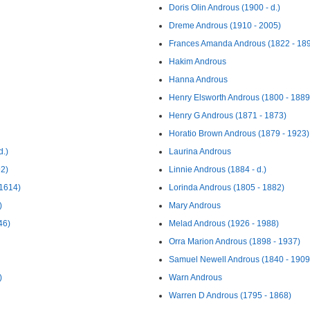
Doris Olin Androus (1900 - d.)
Dreme Androus (1910 - 2005)
Frances Amanda Androus (1822 - 18
Hakim Androus
Hanna Androus
Henry Elsworth Androus (1800 - 1889
Henry G Androus (1871 - 1873)
Horatio Brown Androus (1879 - 1923)
d.)
Laurina Androus
92)
Linnie Androus (1884 - d.)
 1614)
Lorinda Androus (1805 - 1882)
)
Mary Androus
46)
Melad Androus (1926 - 1988)
Orra Marion Androus (1898 - 1937)
Samuel Newell Androus (1840 - 1909
)
Warn Androus
Warren D Androus (1795 - 1868)