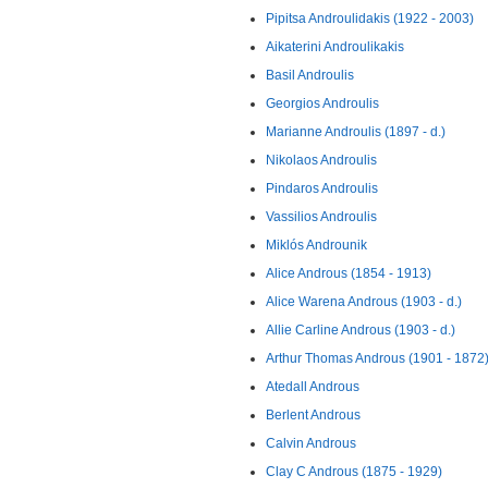
Pipitsa Androulidakis (1922 - 2003)
Aikaterini Androulikakis
Basil Androulis
Georgios Androulis
Marianne Androulis (1897 - d.)
Nikolaos Androulis
Pindaros Androulis
Vassilios Androulis
Miklós Androunik
Alice Androus (1854 - 1913)
Alice Warena Androus (1903 - d.)
Allie Carline Androus (1903 - d.)
Arthur Thomas Androus (1901 - 1872
Atedall Androus
Berlent Androus
Calvin Androus
Clay C Androus (1875 - 1929)