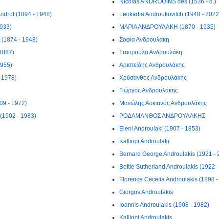
Nicolas ANDROUINS des (1536 - d.)
ndrot (1894 - 1948)
Leokadia Androukovitch (1940 - 2022
1933)
ΜΑΡΙΑ ΑΝΔΡΟΥΛΑΚΗ (1870 - 1935)
t (1874 - 1948)
Σοφία Ανδρουλάκη
 1887)
Σταυρούλα Ανδρουλάκη
1955)
Αριστείδης Ανδρουλάκης
 1978)
Χρύσανθος Ανδρουλάκης
Γιώργος Ανδρουλάκης
09 - 1972)
Μανώλης Ασκιανός Ανδρουλάκης
(1902 - 1983)
ΡΟΔΑΜΑΝΘΟΣ ΑΝΔΡΟΥΛΑΚΗΣ
Eleni Androulaki (1907 - 1853)
Kalliopi Androulaki
Bernard George Androulakis (1921 - 
Bettie Sutherland Androulakis (1922 -
Florence Cecelia Androulakis (1898 -
Giorgos Androulakis
Ioannis Androulakis (1908 - 1982)
Kalliopi Androulakis