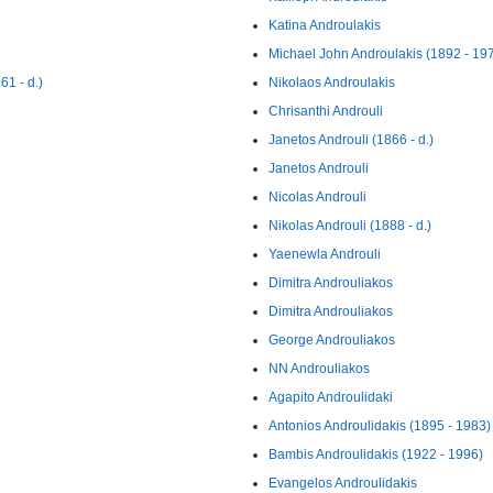
Katina Androulakis
Michael John Androulakis (1892 - 19
1 - d.)
Nikolaos Androulakis
Chrisanthi Androuli
Janetos Androuli (1866 - d.)
Janetos Androuli
Nicolas Androuli
Nikolas Androuli (1888 - d.)
Yaenewla Androuli
Dimitra Androuliakos
Dimitra Androuliakos
George Androuliakos
NN Androuliakos
Agapito Androulidaki
Antonios Androulidakis (1895 - 1983)
Bambis Androulidakis (1922 - 1996)
Evangelos Androulidakis