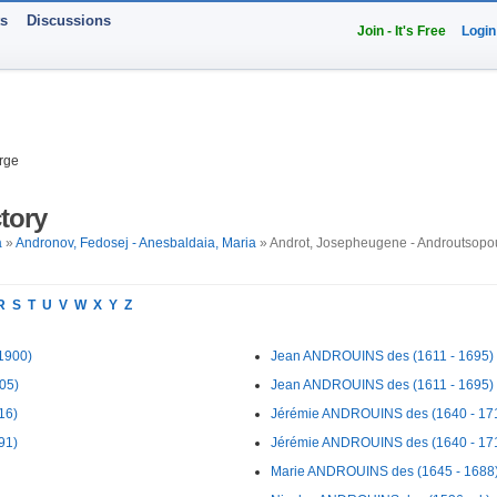
ts
Discussions
Join - It's Free
Login
rge
tory
a
»
Andronov, Fedosej - Anesbaldaia, Maria
» Androt, Josepheugene - Androutsopo
R
S
T
U
V
W
X
Y
Z
 1900)
Jean ANDROUINS des (1611 - 1695)
05)
Jean ANDROUINS des (1611 - 1695)
16)
Jérémie ANDROUINS des (1640 - 17
91)
Jérémie ANDROUINS des (1640 - 17
Marie ANDROUINS des (1645 - 1688