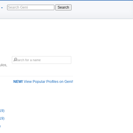
Search
ulos,
NEW!
View Popular Profiles on Geni!
19)
19)
)