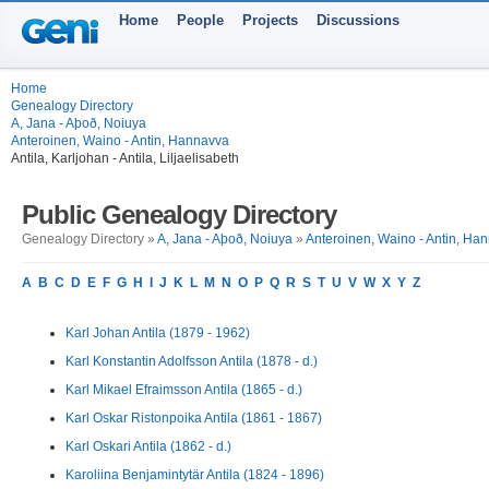
Home
People
Projects
Discussions
Home
Genealogy Directory
A, Jana - Aþoð, Noiuya
Anteroinen, Waino - Antin, Hannavva
Antila, Karljohan - Antila, Liljaelisabeth
Public Genealogy Directory
Genealogy Directory »
A, Jana - Aþoð, Noiuya
»
Anteroinen, Waino - Antin, Ha
A
B
C
D
E
F
G
H
I
J
K
L
M
N
O
P
Q
R
S
T
U
V
W
X
Y
Z
Karl Johan Antila (1879 - 1962)
Karl Konstantin Adolfsson Antila (1878 - d.)
Karl Mikael Efraimsson Antila (1865 - d.)
Karl Oskar Ristonpoika Antila (1861 - 1867)
Karl Oskari Antila (1862 - d.)
Karoliina Benjamintytär Antila (1824 - 1896)