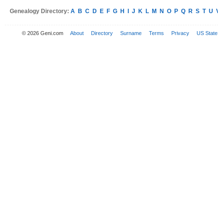
Genealogy Directory:
A
B
C
D
E
F
G
H
I
J
K
L
M
N
O
P
Q
R
S
T
U
© 2026 Geni.com
About
Directory
Surname
Terms
Privacy
US State