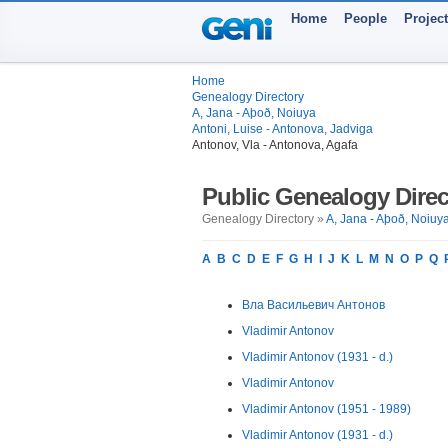
Home
People
Projec
Home
Genealogy Directory
A, Jana - Aþoð, Noiuya
Antoni, Luise - Antonova, Jadviga
Antonov, Vla - Antonova, Agafa
Public Genealogy Direc
Genealogy Directory »
A, Jana - Aþoð, Noiuy
A
B
C
D
E
F
G
H
I
J
K
L
M
N
O
P
Q
Вла Васильевич Антонов
Vladimir Antonov
Vladimir Antonov (1931 - d.)
Vladimir Antonov
Vladimir Antonov (1951 - 1989)
Vladimir Antonov (1931 - d.)