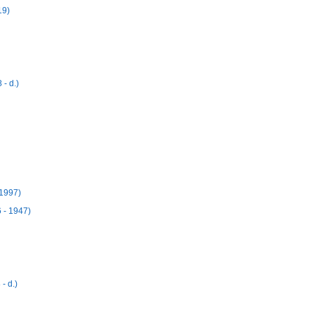
19)
- d.)
1997)
- 1947)
- d.)