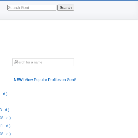
Search
NEW!
View Popular Profiles on Geni!
 d.)
- d.)
 - d.)
 - d.)
 - d.)