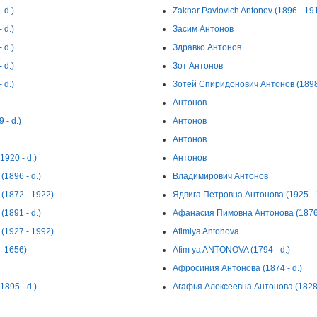
 d.)
Zakhar Pavlovich Antonov (1896 - 19
 d.)
Засим Антонов
 d.)
Здравко Антонов
 d.)
Зот Антонов
 d.)
Зотей Спиридонович Антонов (1898 
Антонов
- d.)
Антонов
Антонов
920 - d.)
Антонов
1896 - d.)
Владимирович Антонов
(1872 - 1922)
Ядвига Петровна Антонова (1925 - 
1891 - d.)
Афанасия Пимовна Антонова (1876 
(1927 - 1992)
Afimiya Antonova
- 1656)
Afim ya ANTONOVA (1794 - d.)
Афросиния Антонова (1874 - d.)
895 - d.)
Агафья Алексеевна Антонова (1828 