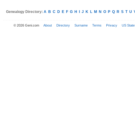
Genealogy Directory:
A
B
C
D
E
F
G
H
I
J
K
L
M
N
O
P
Q
R
S
T
U
© 2026 Geni.com
About
Directory
Surname
Terms
Privacy
US State