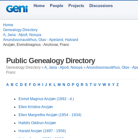
Home
People
Projects
Discussions
Home
Genealogy Directory
A, Jana - Aþoð, Noiuya
Anundssonaustrhus, Olav - Apeland, Halvard
Anzjøn, Eivindmagnus - Anzlovar, Franc
Public Genealogy Directory
Genealogy Directory »
A, Jana - Aþoð, Noiuya
»
Anundssonaustrhus, Olav - Ap
Franc
A
B
C
D
E
F
G
H
I
J
K
L
M
N
O
P
Q
R
S
T
U
V
W
X
Y
Z
Eivind Magnus Anzjøn (1892 - d.)
Ellen Kristine Anzjøn
Ellen Margrethe Anzjøn (1854 - 1934)
Halldis Oddrun Anzjøn
Harald Anzjøn (1897 - 1956)