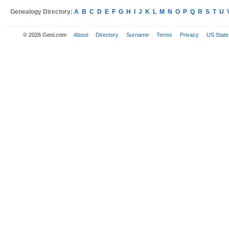
Genealogy Directory:
A
B
C
D
E
F
G
H
I
J
K
L
M
N
O
P
Q
R
S
T
U
© 2026 Geni.com
About
Directory
Surname
Terms
Privacy
US State