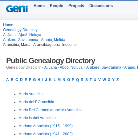
Home
People
Projects
Discussions
Home
Genealogy Directory
A, Jana - Aþoð, Noiuya
Arakere, Savitramma - Araujo, Melida
Arancibia, Maria - Arancibiaguerra, Inocente
Public Genealogy Directory
Genealogy Directory »
A, Jana - Aþoð, Noiuya
»
Arakere, Savitramma - Araujo,
A
B
C
D
E
F
G
H
I
J
K
L
M
N
O
P
Q
R
S
T
U
V
W
X
Y
Z
María Arancibia
María del P Arancibia
María Del Carmen arancibia Arancibia
Maria Isabel Arancibia
Mariano Arancibia (1915 - 1999)
Mariano Arancibia (1941 - 2002)