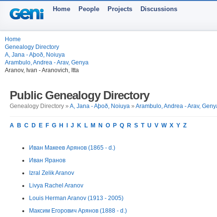
Home
People
Projects
Discussions
Home
Genealogy Directory
A, Jana - Aþoð, Noiuya
Arambulo, Andrea - Arav, Genya
Aranov, Ivan - Aranovich, Itta
Public Genealogy Directory
Genealogy Directory »
A, Jana - Aþoð, Noiuya
»
Arambulo, Andrea - Arav, Geny
A
B
C
D
E
F
G
H
I
J
K
L
M
N
O
P
Q
R
S
T
U
V
W
X
Y
Z
Иван Макеев Арянов (1865 - d.)
Иван Яранов
Izral Zelik Aranov
Livya Rachel Aranov
Louis Herman Aranov (1913 - 2005)
Максим Егорович Арянов (1888 - d.)