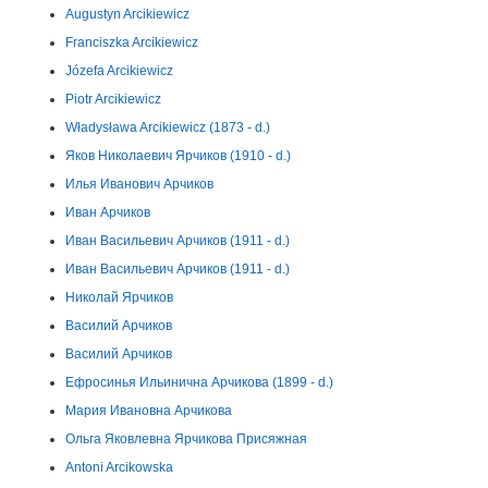
Augustyn Arcikiewicz
Franciszka Arcikiewicz
Józefa Arcikiewicz
Piotr Arcikiewicz
Władysława Arcikiewicz (1873 - d.)
Яков Николаевич Ярчиков (1910 - d.)
Илья Иванович Арчиков
Иван Арчиков
Иван Васильевич Арчиков (1911 - d.)
Иван Васильевич Арчиков (1911 - d.)
Николай Ярчиков
Василий Арчиков
Василий Арчиков
Ефросинья Ильинична Арчикова (1899 - d.)
Мария Ивановна Арчикова
Ольга Яковлевна Ярчикова Присяжная
Antoni Arcikowska