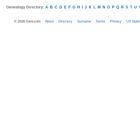
Genealogy Directory:
A
B
C
D
E
F
G
H
I
J
K
L
M
N
O
P
Q
R
S
T
U
© 2026 Geni.com
About
Directory
Surname
Terms
Privacy
US State