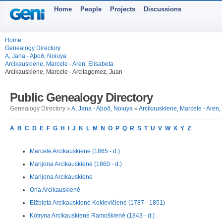
Home
People
Projects
Discussions
Home
Genealogy Directory
A, Jana - Aþoð, Noiuya
Arcikauskiene, Marcele - Aren, Elisabeta
Arcikauskiene, Marcele - Arcilagomez, Juan
Public Genealogy Directory
Genealogy Directory »
A, Jana - Aþoð, Noiuya
»
Arcikauskiene, Marcele - Aren,
A
B
C
D
E
F
G
H
I
J
K
L
M
N
O
P
Q
R
S
T
U
V
W
X
Y
Z
Marcelė Arcikauskienė (1865 - d.)
Marijona Arcikauskienė (1860 - d.)
Marijona Arcikauskienė
Ona Arcikauskienė
Elžbieta Arcikauskienė Koklevičienė (1787 - 1851)
Kotryna Arcikauskienė Ramoškienė (1843 - d.)