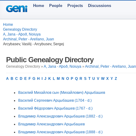
Home
People
Projects
Discussions
Home
Genealogy Directory
A, Jana - Aþoð, Noiuya
Archinal, Peter - Arellano, Juan
Arcybasev, Vasilij - Arcybusev, Sergej
Public Genealogy Directory
Genealogy Directory »
A, Jana - Aþoð, Noiuya
»
Archinal, Peter - Arellano, Juan
A
B
C
D
E
F
G
H
I
J
K
L
M
N
O
P
Q
R
S
T
U
V
W
X
Y
Z
Василий Михайлов сын (Михайлович) Арцыбашев
Василий Сергеевич Арцыбашев (1704 - d.)
Василий Фёдорович Арцыбашев (1767 - d.)
Владимир Александрович Арцыбашев (1882 - d.)
Владимир Александрович Арцыбашев
Владимир Александрович Арцыбашев (1888 - d.)