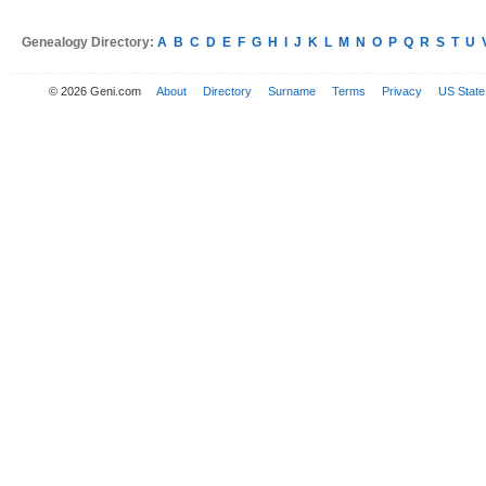
Genealogy Directory:
A
B
C
D
E
F
G
H
I
J
K
L
M
N
O
P
Q
R
S
T
U
© 2026 Geni.com
About
Directory
Surname
Terms
Privacy
US State