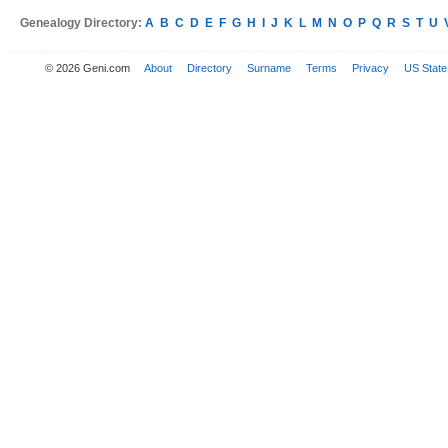
Genealogy Directory:
A
B
C
D
E
F
G
H
I
J
K
L
M
N
O
P
Q
R
S
T
U
© 2026 Geni.com
About
Directory
Surname
Terms
Privacy
US State