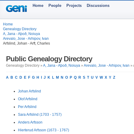
Home
People
Projects
Discussions
Home
Genealogy Directory
A, Jana - Aþoð, Noiuya
Arevalo, Jose - Arhipov, Ivan
Arfslind, Johan - Arft, Charles
Public Genealogy Directory
Genealogy Directory »
A, Jana - Aþoð, Noiuya
»
Arevalo, Jose - Arhipov, Ivan
» 
A
B
C
D
E
F
G
H
I
J
K
L
M
N
O
P
Q
R
S
T
U
V
W
X
Y
Z
Johan Arfslind
Olof Arfslind
Per Arfslind
Sara Arfslind (1703 - 1757)
Anders Arfsson
Hierterud Arfsson (1673 - 1767)