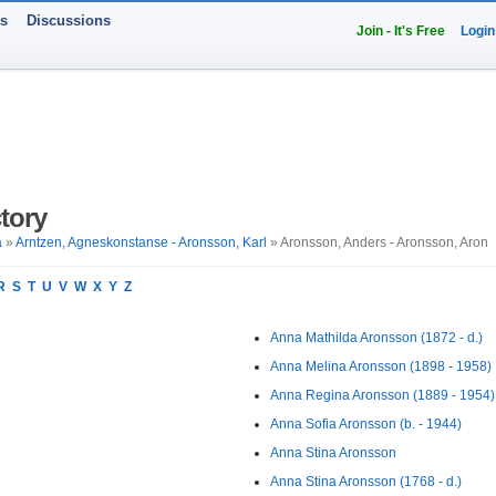
ts
Discussions
Join - It's Free
Login
tory
a
»
Arntzen, Agneskonstanse - Aronsson, Karl
» Aronsson, Anders - Aronsson, Aron
R
S
T
U
V
W
X
Y
Z
Anna Mathilda Aronsson (1872 - d.)
Anna Melina Aronsson (1898 - 1958)
Anna Regina Aronsson (1889 - 1954)
Anna Sofia Aronsson (b. - 1944)
Anna Stina Aronsson
Anna Stina Aronsson (1768 - d.)