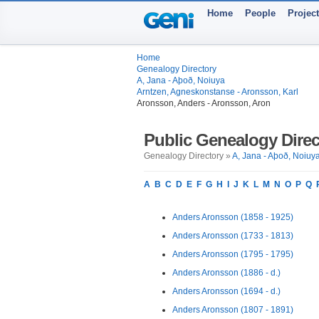
Home
People
Projec
Home
Genealogy Directory
A, Jana - Aþoð, Noiuya
Arntzen, Agneskonstanse - Aronsson, Karl
Aronsson, Anders - Aronsson, Aron
Public Genealogy Direc
Genealogy Directory »
A, Jana - Aþoð, Noiuy
A
B
C
D
E
F
G
H
I
J
K
L
M
N
O
P
Q
Anders Aronsson (1858 - 1925)
Anders Aronsson (1733 - 1813)
Anders Aronsson (1795 - 1795)
Anders Aronsson (1886 - d.)
Anders Aronsson (1694 - d.)
Anders Aronsson (1807 - 1891)