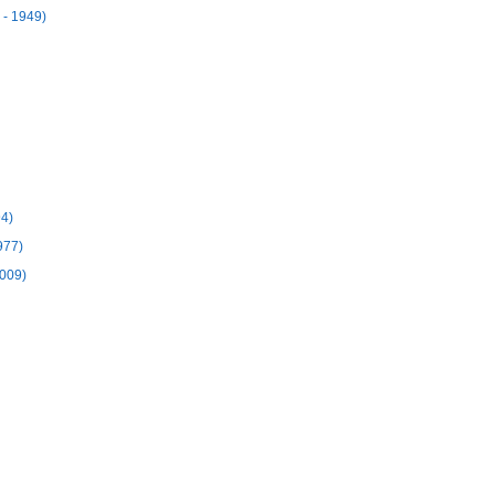
 - 1949)
94)
977)
2009)