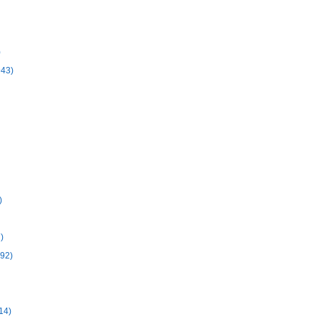
)
943)
)
)
892)
14)