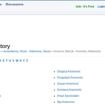
ts
Discussions
Join - It's Free
Login
tory
a
»
Arsamikova, Hizan - Artemova, Vassa
» Arsenov, Marcik - Arsentev, Aleksandr
R
S
T
U
V
W
X
Y
Z
Dragica Arsenovic
Dragoljub Arsenovic
Dusan Arsenovic
Gordana Arsenovic
)
Илья Арсенович
Ilija Arsenovic