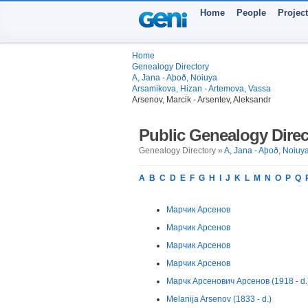
Home
People
Projec
Home
Genealogy Directory
A, Jana - Aþoð, Noiuya
Arsamikova, Hizan - Artemova, Vassa
Arsenov, Marcik - Arsentev, Aleksandr
Public Genealogy Direc
Genealogy Directory »
A, Jana - Aþoð, Noiuy
A
B
C
D
E
F
G
H
I
J
K
L
M
N
O
P
Q
Марчик Арсенов
Марчик Арсенов
Марчик Арсенов
Марчик Арсенов
Марчк Арсенович Арсенов (1918 - d.
Melanija Arsenov (1833 - d.)