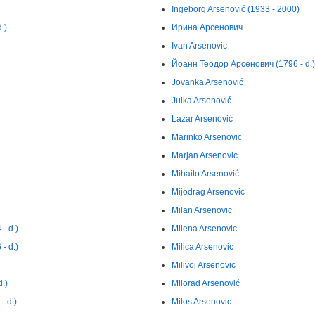
Ingeborg Arsenović (1933 - 2000)
.)
Ирина Арсенович
Ivan Arsenovic
Йоанн Теодор Арсенович (1796 - d.)
Jovanka Arsenović
Julka Arsenović
Lazar Arsenović
Marinko Arsenovic
Marjan Arsenovic
Mihailo Arsenović
Mijodrag Arsenovic
Milan Arsenovic
- d.)
Milena Arsenovic
- d.)
Milica Arsenovic
Milivoj Arsenovic
.)
Milorad Arsenović
 d.)
Milos Arsenovic