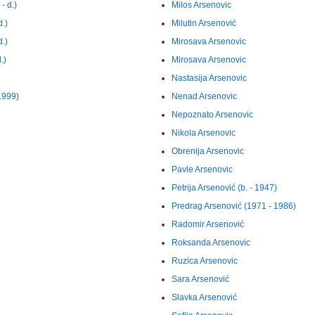
 d.)
Milos Arsenovic
.)
Milutin Arsenović
.)
Mirosava Arsenovic
.)
Mirosava Arsenovic
Nastasija Arsenovic
1999)
Nenad Arsenovic
Nepoznato Arsenovic
Nikola Arsenovic
Obrenija Arsenovic
Pavle Arsenovic
Petrija Arsenović (b. - 1947)
Predrag Arsenović (1971 - 1986)
Radomir Arsenović
Roksanda Arsenovic
Ruzica Arsenovic
Sara Arsenović
Slavka Arsenović