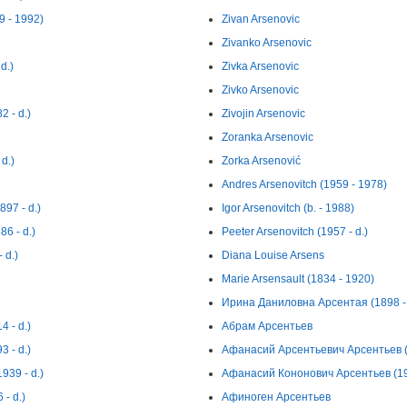
 - 1992)
Zivan Arsenovic
Zivanko Arsenovic
d.)
Zivka Arsenovic
Zivko Arsenovic
 - d.)
Zivojin Arsenovic
Zoranka Arsenovic
d.)
Zorka Arsenović
Andres Arsenovitch (1959 - 1978)
97 - d.)
Igor Arsenovitch (b. - 1988)
6 - d.)
Peeter Arsenovitch (1957 - d.)
 d.)
Diana Louise Arsens
Marie Arsensault (1834 - 1920)
Ирина Даниловна Арсентая (1898 - 
 - d.)
Абрам Арсентьев
 - d.)
Афанасий Арсентьевич Арсентьев (1
39 - d.)
Афанасий Кононович Арсентьев (190
- d.)
Афиноген Арсентьев