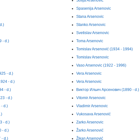
Sofija Arsenovic
Spasenija Arsenovic
Stana Arsenovic
d.)
Stanko Arsenovic
Svetislav Arsenovic
- d.)
Toma Arsenovic
Tomislav Arsenović (1934 - 1994)
Tomislav Arsenovic
Vaso Arsenovic (1922 - 1996)
5 - d.)
Vera Arsenovic
24 - d.)
Vera Arsenovic
 - d.)
Виктор Ильич Арсенович (1890 - d.)
3 - d.)
Vitomir Arsenovic
- d.)
Vladimir Arsenovic
.)
Vukosava Arsenović
 - d.)
Zarko Arsenovic
- d.)
Žarko Arsenović
- d.)
Žikan Arsenović