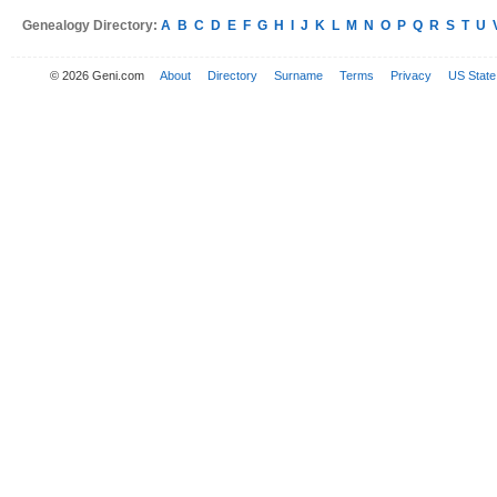
Genealogy Directory:
A
B
C
D
E
F
G
H
I
J
K
L
M
N
O
P
Q
R
S
T
U
© 2026 Geni.com
About
Directory
Surname
Terms
Privacy
US State