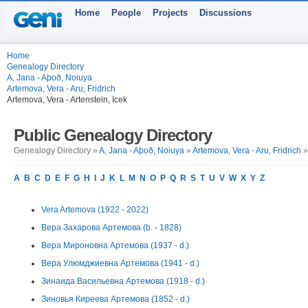
Home
People
Projects
Discussions
Home
Genealogy Directory
A, Jana - Aþoð, Noiuya
Artemova, Vera - Aru, Fridrich
Artemova, Vera - Artenstein, Icek
Public Genealogy Directory
Genealogy Directory »
A, Jana - Aþoð, Noiuya
»
Artemova, Vera - Aru, Fridrich
»
A
B
C
D
E
F
G
H
I
J
K
L
M
N
O
P
Q
R
S
T
U
V
W
X
Y
Z
Vera Artemova (1922 - 2022)
Вера Захарова Артемова (b. - 1828)
Вера Мироновна Артемова (1937 - d.)
Вера Улюмджиевна Артемова (1941 - d.)
Зинаида Васильевна Артемова (1918 - d.)
Зиновья Киреева Артемова (1852 - d.)