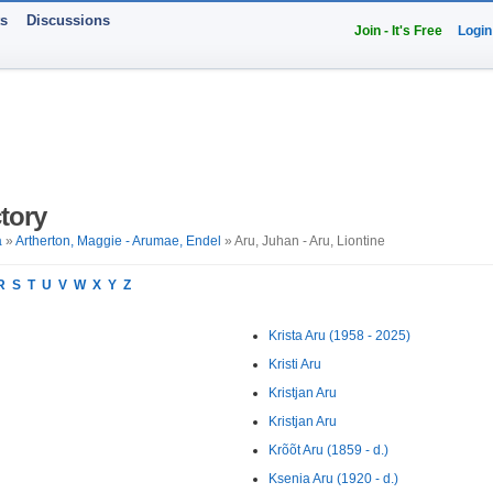
ts
Discussions
Join - It's Free
Login
tory
a
»
Artherton, Maggie - Arumae, Endel
» Aru, Juhan - Aru, Liontine
R
S
T
U
V
W
X
Y
Z
Krista Aru (1958 - 2025)
Kristi Aru
Kristjan Aru
Kristjan Aru
Krõõt Aru (1859 - d.)
Ksenia Aru (1920 - d.)