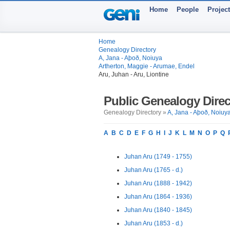
Home
People
Projec
Home
Genealogy Directory
A, Jana - Aþoð, Noiuya
Artherton, Maggie - Arumae, Endel
Aru, Juhan - Aru, Liontine
Public Genealogy Direc
Genealogy Directory »
A, Jana - Aþoð, Noiuy
A
B
C
D
E
F
G
H
I
J
K
L
M
N
O
P
Q
Juhan Aru (1749 - 1755)
Juhan Aru (1765 - d.)
Juhan Aru (1888 - 1942)
Juhan Aru (1864 - 1936)
Juhan Aru (1840 - 1845)
Juhan Aru (1853 - d.)