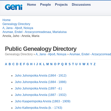
Home
People
Projects
Discussions
Home
Genealogy Directory
A, Jana - Aþoð, Noiuya
Arumae, Endel - Arzacycorreadesaa, Marialuisa
Arvola, Juho - Arvola, Maria
Public Genealogy Directory
Genealogy Directory »
A, Jana - Aþoð, Noiuya
»
Arumae, Endel - Arzacycorread
A
B
C
D
E
F
G
H
I
J
K
L
M
N
O
P
Q
R
S
T
U
V
W
X
Y
Z
Juho Juhonpoika Arvola (1864 - 1912)
Juho Juhonpoika Arvola (1884 - 1886)
Juho Juhonpoika Arvola (1897 - d.)
Juho Juhonpoika Arvola (1887 - 1932)
Juho Kaaperinpoika Arvola (1863 - 1909)
Juho Kallenpoika Arvola (b. - 1743)