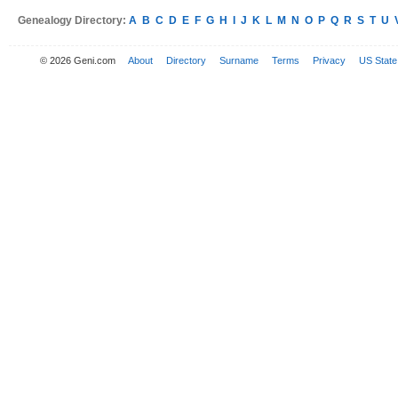
Genealogy Directory:
A
B
C
D
E
F
G
H
I
J
K
L
M
N
O
P
Q
R
S
T
U
© 2026 Geni.com
About
Directory
Surname
Terms
Privacy
US State