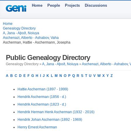
Home
People
Projects
Discussions
Home
Genealogy Directory
A, Jana - Aþoð, Noiuya
Aschenazi, Alberto - Ashabov, Vaha
Ascherman, Hattie - Aschermann, Josepha
Public Genealogy Directory
Genealogy Directory »
A, Jana - Aþoð, Noiuya
»
Aschenazi, Alberto - Ashabov,
A
B
C
D
E
F
G
H
I
J
K
L
M
N
O
P
Q
R
S
T
U
V
W
X
Y
Z
Hattie Ascherman (1897 - 1999)
Hendrik Ascherman (1856 - d.)
Hendrik Ascherman (1823 - d.)
Hendrik Herman Henk Ascherman (1932 - 2016)
Hendrik Johan Ascherman (1892 - 1969)
Henry Ernest Ascherman