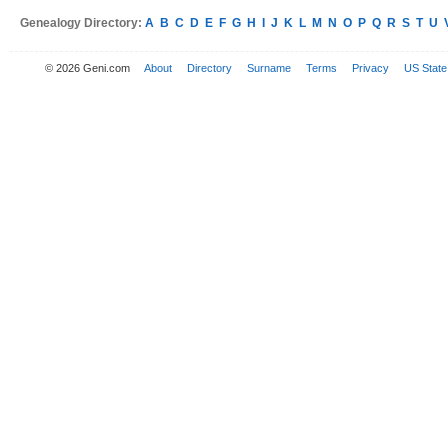
Genealogy Directory:
A
B
C
D
E
F
G
H
I
J
K
L
M
N
O
P
Q
R
S
T
U
© 2026 Geni.com
About
Directory
Surname
Terms
Privacy
US State