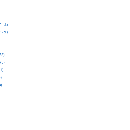
- d.)
- d.)
38)
75)
91)
0)
8)