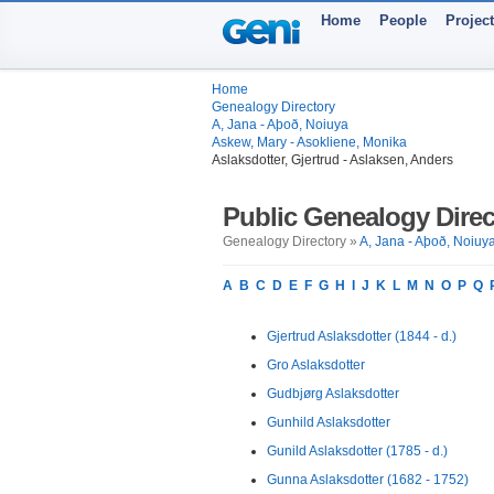
Home
People
Projec
Home
Genealogy Directory
A, Jana - Aþoð, Noiuya
Askew, Mary - Asokliene, Monika
Aslaksdotter, Gjertrud - Aslaksen, Anders
Public Genealogy Direc
Genealogy Directory »
A, Jana - Aþoð, Noiuy
A
B
C
D
E
F
G
H
I
J
K
L
M
N
O
P
Q
Gjertrud Aslaksdotter (1844 - d.)
Gro Aslaksdotter
Gudbjørg Aslaksdotter
Gunhild Aslaksdotter
Gunild Aslaksdotter (1785 - d.)
Gunna Aslaksdotter (1682 - 1752)