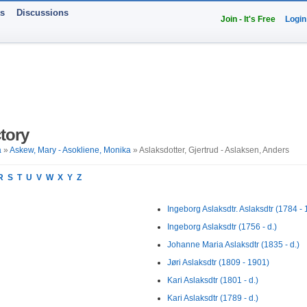
ts
Discussions
Join - It's Free
Login
tory
a
»
Askew, Mary - Asokliene, Monika
» Aslaksdotter, Gjertrud - Aslaksen, Anders
R
S
T
U
V
W
X
Y
Z
Ingeborg Aslaksdtr. Aslaksdtr (1784 -
Ingeborg Aslaksdtr (1756 - d.)
Johanne Maria Aslaksdtr (1835 - d.)
Jøri Aslaksdtr (1809 - 1901)
Kari Aslaksdtr (1801 - d.)
Kari Aslaksdtr (1789 - d.)