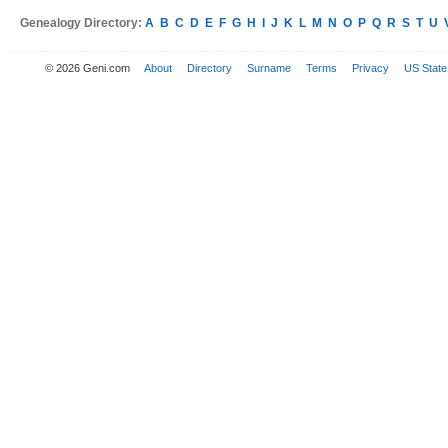
Genealogy Directory:
A
B
C
D
E
F
G
H
I
J
K
L
M
N
O
P
Q
R
S
T
U
© 2026 Geni.com
About
Directory
Surname
Terms
Privacy
US State