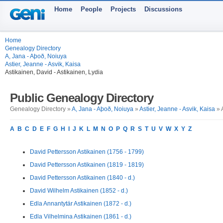
Home
People
Projects
Discussions
Home
Genealogy Directory
A, Jana - Aþoð, Noiuya
Astier, Jeanne - Asvik, Kaisa
Astikainen, David - Astikainen, Lydia
Public Genealogy Directory
Genealogy Directory »
A, Jana - Aþoð, Noiuya
»
Astier, Jeanne - Asvik, Kaisa
» 
A
B
C
D
E
F
G
H
I
J
K
L
M
N
O
P
Q
R
S
T
U
V
W
X
Y
Z
David Pettersson Astikainen (1756 - 1799)
David Pettersson Astikainen (1819 - 1819)
David Pettersson Astikainen (1840 - d.)
David Wilhelm Astikainen (1852 - d.)
Edla Annantytär Astikainen (1872 - d.)
Edla Vilhelmina Astikainen (1861 - d.)