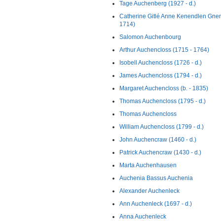
Tage Auchenberg (1927 - d.)
Catherine Gitlé Anne Kenendlen Gne
1714)
Salomon Auchenbourg
Arthur Auchencloss (1715 - 1764)
Isobell Auchencloss (1726 - d.)
James Auchencloss (1794 - d.)
Margaret Auchencloss (b. - 1835)
Thomas Auchencloss (1795 - d.)
Thomas Auchencloss
William Auchencloss (1799 - d.)
John Auchencraw (1460 - d.)
Patrick Auchencraw (1430 - d.)
Marta Auchenhausen
Auchenia Bassus Auchenia
Alexander Auchenleck
Ann Auchenleck (1697 - d.)
Anna Auchenleck