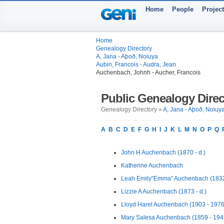
Home
People
Projec
Home
Genealogy Directory
A, Jana - Aþoð, Noiuya
Aubin, Francois - Audra, Jean
Auchenbach, Johnh - Aucher, Francois
Public Genealogy Direc
Genealogy Directory »
A, Jana - Aþoð, Noiuy
A
B
C
D
E
F
G
H
I
J
K
L
M
N
O
P
Q
John H Auchenbach (1870 - d.)
Katherine Auchenbach
Leah Emily"Emma" Auchenbach (1832
Lizzie A Auchenbach (1873 - d.)
Lloyd Harel Auchenbach (1903 - 1976
Mary Salesa Auchenbach (1859 - 194