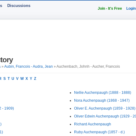
ts
Discussions
Join - It's Free
Login
tory
a
»
Aubin, Francois - Audra, Jean
» Auchenbach, Johnh - Aucher, Francois
R
S
T
U
V
W
X
Y
Z
Nellie Auchenpaugh (1888 - 1888)
Nora Auchenpaugh (1868 - 1947)
 - 1909)
Oliver E. Auchenpaugh (1859 - 1928)
Oliver Edwin Auchenpaugh (1929 - 2
)
Richard Auchenpaugh
1)
Ruby Auchenpaugh (1857 - d.)