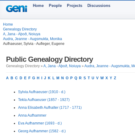
Home
People
Projects
Discussions
Home
Genealogy Directory
A, Jana - Aþoð, Noiuya
Audra, Jeanne - Augsmukta, Monika
Aufhaeuser, Sylvia - Aufleger, Eugene
Public Genealogy Directory
Genealogy Directory »
A, Jana - Aþoð, Noiuya
»
Audra, Jeanne - Augsmukta, M
A
B
C
D
E
F
G
H
I
J
K
L
M
N
O
P
Q
R
S
T
U
V
W
X
Y
Z
Sylvia Aufhaeuser (1910 - d.)
Tekla Aufhaeuser (1857 - 1927)
Anna Elisabeth Aufhalter (1717 - 1771)
Anna Aufhammer
Eva Aufhammer (1693 - d.)
Georg Aufhammer (1582 - d.)