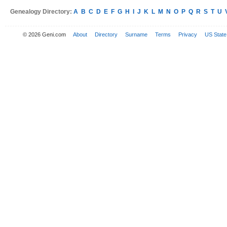
Genealogy Directory:
A
B
C
D
E
F
G
H
I
J
K
L
M
N
O
P
Q
R
S
T
U
© 2026 Geni.com
About
Directory
Surname
Terms
Privacy
US State