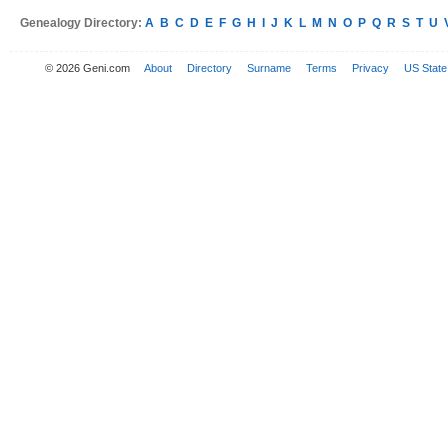
Genealogy Directory:
A
B
C
D
E
F
G
H
I
J
K
L
M
N
O
P
Q
R
S
T
U
© 2026 Geni.com
About
Directory
Surname
Terms
Privacy
US State