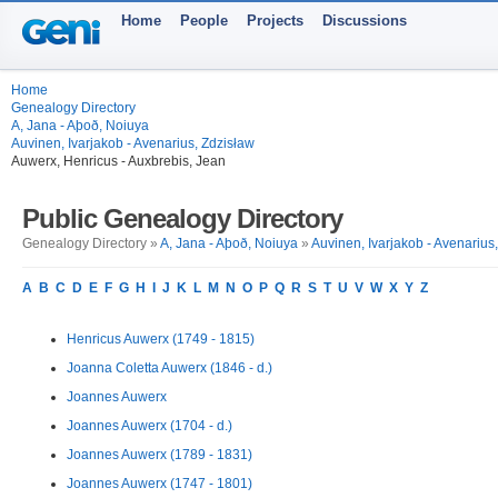
Home
People
Projects
Discussions
Home
Genealogy Directory
A, Jana - Aþoð, Noiuya
Auvinen, Ivarjakob - Avenarius, Zdzisław
Auwerx, Henricus - Auxbrebis, Jean
Public Genealogy Directory
Genealogy Directory »
A, Jana - Aþoð, Noiuya
»
Auvinen, Ivarjakob - Avenarius
A
B
C
D
E
F
G
H
I
J
K
L
M
N
O
P
Q
R
S
T
U
V
W
X
Y
Z
Henricus Auwerx (1749 - 1815)
Joanna Coletta Auwerx (1846 - d.)
Joannes Auwerx
Joannes Auwerx (1704 - d.)
Joannes Auwerx (1789 - 1831)
Joannes Auwerx (1747 - 1801)