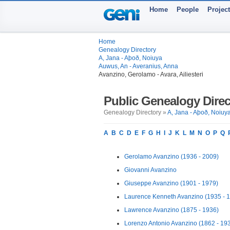
Home
People
Projec
Home
Genealogy Directory
A, Jana - Aþoð, Noiuya
Auwus, An - Averanius, Anna
Avanzino, Gerolamo - Avara, Ailiesteri
Public Genealogy Direc
Genealogy Directory »
A, Jana - Aþoð, Noiuy
A
B
C
D
E
F
G
H
I
J
K
L
M
N
O
P
Q
Gerolamo Avanzino (1936 - 2009)
Giovanni Avanzino
Giuseppe Avanzino (1901 - 1979)
Laurence Kenneth Avanzino (1935 - 
Lawrence Avanzino (1875 - 1936)
Lorenzo Antonio Avanzino (1862 - 19