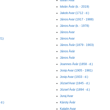
István Ávár
István Ávár (b. - 2019)
Jakob Avar (1712 - d.)
János Avar (1917 - 1988)
János Avar (b. - 1978)
János Avar
21)
János Avar
János Ávár (1879 - 1903)
János Ávár
János Ávár
Joannes Ávár (1858 - d.)
Josip Avar (1905 - 1981)
Josip Avar (1933 - d.)
József Avar (1845 - d.)
József Ávár (1894 - d.)
Juraj Avar
d.)
Károly Ávár
Katalin Avar