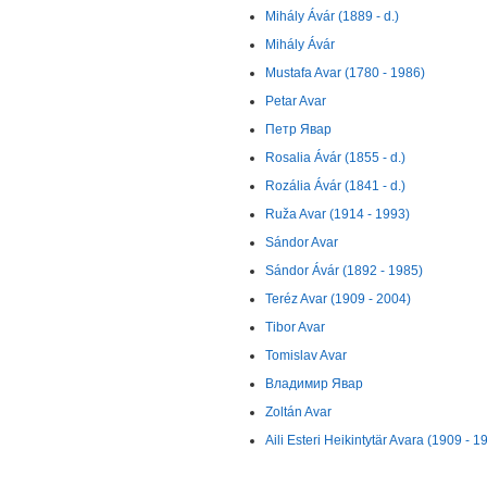
Mihály Ávár (1889 - d.)
Mihály Ávár
Mustafa Avar (1780 - 1986)
Petar Avar
Петр Явар
Rosalia Ávár (1855 - d.)
Rozália Ávár (1841 - d.)
Ruža Avar (1914 - 1993)
Sándor Avar
Sándor Ávár (1892 - 1985)
Teréz Avar (1909 - 2004)
Tibor Avar
Tomislav Avar
Владимир Явар
Zoltán Avar
Aili Esteri Heikintytär Avara (1909 - 1