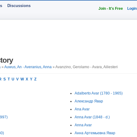
ts
Discussions
Join - It's Free
Login
tory
a
»
Auwus, An - Averanius, Anna
» Avanzino, Gerolamo - Avara, Ailiesteri
R
S
T
U
V
W
X
Y
Z
Adalberto Avar (1780 - 1965)
Александр Явар
Ana Avar
1997)
Anna Avar (1848 - d.)
Anna Avar
30)
Анна Артемьевна Явар