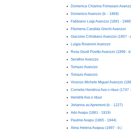
Domenica Chiarina Fomasaro Avanz
Domenico Avanzzo (b. - 1869)
Fabbiano Luigi Avanzzo (1891 - 1988
Filomena Candida Grechi Avanzzo
Giacomo Crhistiano Avanzzo (1857 - d
Luigia Roveroni Avanzzo
Rosa Giusti Pizetto Avanzzo (1899 - d.
Serafino Avanzzo
Tomazo Avanzzo
Tomazo Avanzzo
Vicenzo Michele Miguel Avanzzo (1865
Cornelia Hendrica Ava o ntuur (1747 
Hendrik Ava o ntuur
Johanna av Apremont (b. - 1227)
Ado Avapu (1861 - 1919)
Pauline Avapu (1865 - 1944)
Alma Helena Avapuu (1897 - d.)