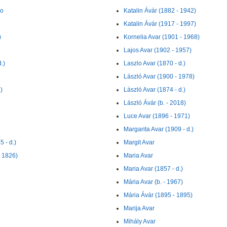
zo
Katalin Ávár (1882 - 1942)
Katalin Ávár (1917 - 1997)
)
Kornelia Avar (1901 - 1968)
Lajos Avar (1902 - 1957)
.)
Laszlo Avar (1870 - d.)
László Avar (1900 - 1978)
)
László Avar (1874 - d.)
László Ávár (b. - 2018)
Luce Avar (1896 - 1971)
Margarita Avar (1909 - d.)
 - d.)
Margit Avar
- 1826)
Maria Avar
Maria Avar (1857 - d.)
Mária Avar (b. - 1967)
Mária Ávár (1895 - 1895)
Marija Avar
Mihály Avar