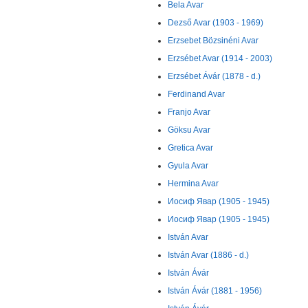
Bela Avar
Dezső Avar (1903 - 1969)
Erzsebet Bözsinéni Avar
Erzsébet Avar (1914 - 2003)
Erzsébet Ávár (1878 - d.)
Ferdinand Avar
Franjo Avar
Göksu Avar
Gretica Avar
Gyula Avar
Hermina Avar
Иосиф Явар (1905 - 1945)
Иосиф Явар (1905 - 1945)
István Avar
István Avar (1886 - d.)
István Ávár
István Ávár (1881 - 1956)