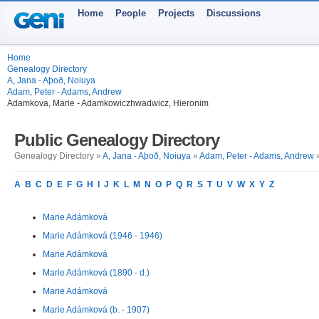
Home
People
Projects
Discussions
Home
Genealogy Directory
A, Jana - Aþoð, Noiuya
Adam, Peter - Adams, Andrew
Adamkova, Marie - Adamkowiczhwadwicz, Hieronim
Public Genealogy Directory
Genealogy Directory »
A, Jana - Aþoð, Noiuya
»
Adam, Peter - Adams, Andrew
»
A
B
C
D
E
F
G
H
I
J
K
L
M
N
O
P
Q
R
S
T
U
V
W
X
Y
Z
Marie Adámková
Marie Adámková (1946 - 1946)
Marie Adámková
Marie Adámková (1890 - d.)
Marie Adámková
Marie Adámková (b. - 1907)