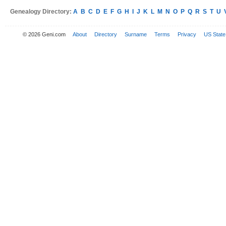
Genealogy Directory:
A
B
C
D
E
F
G
H
I
J
K
L
M
N
O
P
Q
R
S
T
U
© 2026 Geni.com
About
Directory
Surname
Terms
Privacy
US State