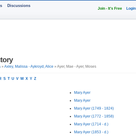
ts
Discussions
Join - It's Free
Login
tory
a
»
Axley, Malissa - Aykroyd, Alice
» Ayer, Mae - Ayer, Moses
R
S
T
U
V
W
X
Y
Z
Mary Ayer
Mary Ayer
Mary Ayer (1749 - 1824)
Mary Ayer (1772 - 1858)
Mary Ayer (1714 - d.)
Mary Ayer (1853 - d.)