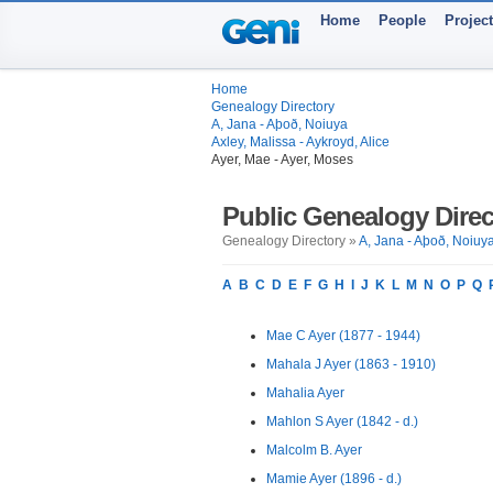
Home
People
Projec
Home
Genealogy Directory
A, Jana - Aþoð, Noiuya
Axley, Malissa - Aykroyd, Alice
Ayer, Mae - Ayer, Moses
Public Genealogy Direc
Genealogy Directory »
A, Jana - Aþoð, Noiuy
A
B
C
D
E
F
G
H
I
J
K
L
M
N
O
P
Q
Mae C Ayer (1877 - 1944)
Mahala J Ayer (1863 - 1910)
Mahalia Ayer
Mahlon S Ayer (1842 - d.)
Malcolm B. Ayer
Mamie Ayer (1896 - d.)